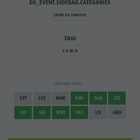
DS_EVENT.SIDEBAR.CATEGORIES
Jazda na rowerze
TAGI
Z A do B
Zalecany okres
STY
LUT
MAR
KWI
MAJ
CZE
LIP
SIE
WRZ
PAŹ
LIS
GRU