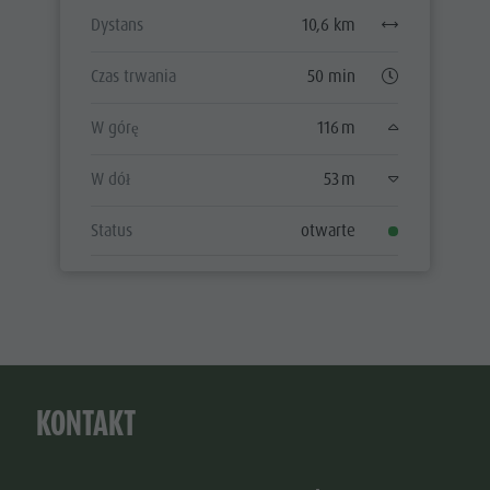
Dystans
10,6 km
Czas trwania
50 min
W górę
116 m
W dół
53 m
Status
otwarte
KONTAKT