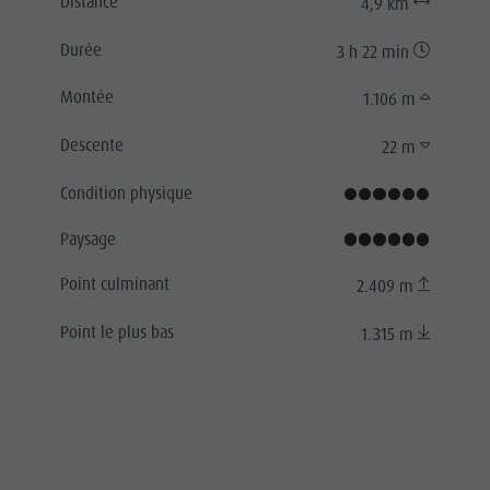
Distance
4,9 km
Durée
3 h 22 min
Montée
1.106 m
Descente
22 m
Condition physique
Paysage
Point culminant
2.409 m
Point le plus bas
1.315 m