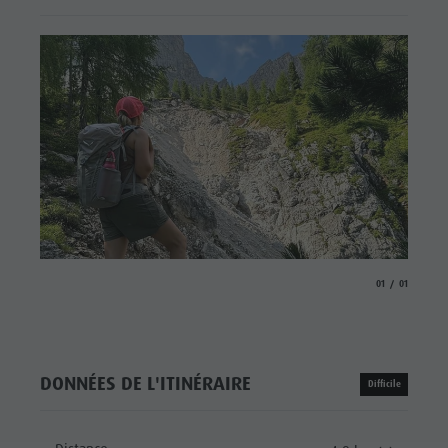
aria.slide_indicat
aria.slide_i
01
01
DONNÉES DE L'ITINÉRAIRE
Difficile