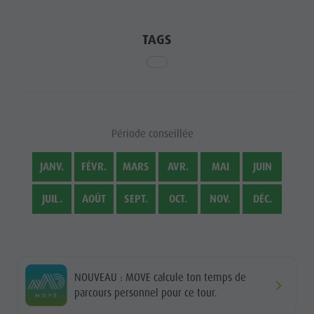
TAGS
Période conseillée
JANV.
FÉVR.
MARS
AVR.
MAI
JUIN
JUIL.
AOÛT
SEPT.
OCT.
NOV.
DÉC.
NOUVEAU : MOVE calcule ton temps de
parcours personnel pour ce tour.