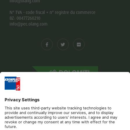
info@olang.com
N° TVA - code fiscal + n° registre du commerce
BZ: 00477260210
info@pec.olang.com