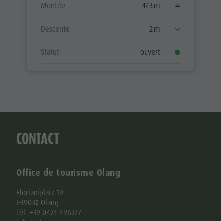
Montée
443 m
Descente
2 m
Statut
ouvert
CONTACT
Office de tourisme Olang
Florianiplatz 19
I-39030 Olang
Tél. +39 0474 496277