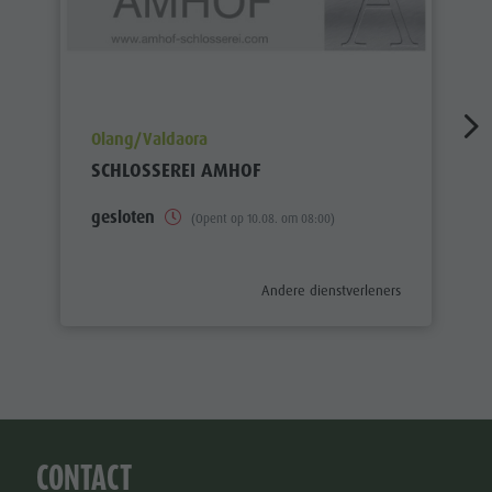
aria.poi_location_prefix
Olang/Valdaora
SCHLOSSEREI AMHOF
gesloten
(Opent op 10.08. om 08:00)
aria.poi_category_prefix
Andere dienstverleners
CONTACT