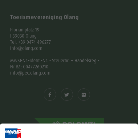
Toerismevereniging Olang
Florianiplatz 19
I-39030 Olang
Tel. +39 0474 496277
info@olang.com
MwSt-Nr.-Ident.-Nr. - Steuernr. + Handelsreg.-
Nr.BZ: 00477260210
info@pec.olang.com