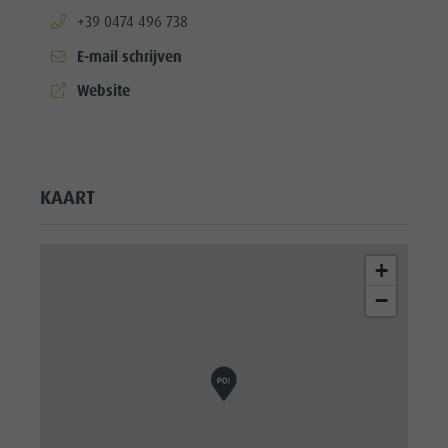
aria.phone:
+39 0474 496 738
E-mail schrijven
aria.website:
Website
KAART
+
−