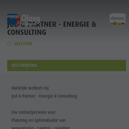
JUD & PARTNER - ENERGIE &
HOME
HOME
HOME
CONSULTING
Entdecken
Scoprire
Experience
GESLOTEN
Home
Aktivitäten
Attività
Sports & Activities
Planen & Buchen
Pianificare & prenotare
Planning & Booking
BESCHRIJVING
Lust auf Abenteuer
Voglia di avventura
Spirit of Adventure
Entdecken
Aktivitäten
Hartelijk welkom bij
Jud & Partner - Energie & Consulting
Planen &
Buchen
Uw contactpersoon voor
Lust auf
Planning en optimalisatie van
Abenteuer
verwarming - sanitair - regeling,