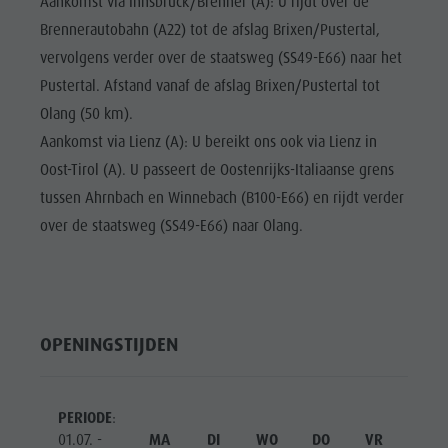
Aankomst via Innsbruck/Brenner (A): U rijdt over de
Brennerautobahn (A22) tot de afslag Brixen/Pustertal,
vervolgens verder over de staatsweg (SS49-E66) naar het
Pustertal. Afstand vanaf de afslag Brixen/Pustertal tot
Olang (50 km).
Aankomst via Lienz (A): U bereikt ons ook via Lienz in
Oost-Tirol (A). U passeert de Oostenrijks-Italiaanse grens
tussen Ahrnbach en Winnebach (B100-E66) en rijdt verder
over de staatsweg (SS49-E66) naar Olang.
OPENINGSTIJDEN
PERIODE
:
01.07. -
MA
DI
WO
DO
VR
ZA