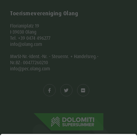
Toerismevereniging Olang
Florianiplatz 19
I-39030 Olang
Tel. +39 0474 496277
info@olang.com
MwSt-Nr.-Ident.-Nr. - Steuernr. + Handelsreg.-
Nr.BZ: 00477260210
info@pec.olang.com