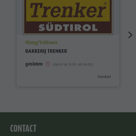
aria.poi_location_prefix
Olang/Valdaora
BAKKERIJ TRENKER
gesloten
(Opent op 10.08. om 06:00)
aria.poi_category_prefi
Voedsel
CONTACT