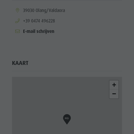
aria.location:
39030 Olang/Valdaora
aria.phone:
+39 0474 496228
E-mail schrijven
KAART
+
−