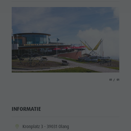
aria.slide_indicato
aria.slide_i
01
01
INFORMATIE
aria.location:
Kronplatz 3 - 39031 Olang