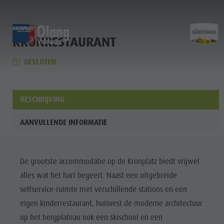
KRONRESTAURANT
HOME
HOME
HOME
GESLOTEN
Entdecken
Scoprire
Experience
Home
Aktivitäten
Attività
Sports & Activities
BESCHRIJVING
Planen & Buchen
Pianificare & prenotare
Planning & Booking
AANVULLENDE INFORMATIE
Lust auf Abenteuer
Voglia di avventura
Spirit of Adventure
Entdecken
Aktivitäten
De grootste accommodatie op de Kronplatz biedt vrijwel
Planen &
alles wat het hart begeert. Naast een uitgebreide
Buchen
selfservice-ruimte met verschillende stations en een
Lust auf
eigen kinderrestaurant, huisvest de moderne architectuur
op het bergplateau ook een skischool en een
Abenteuer