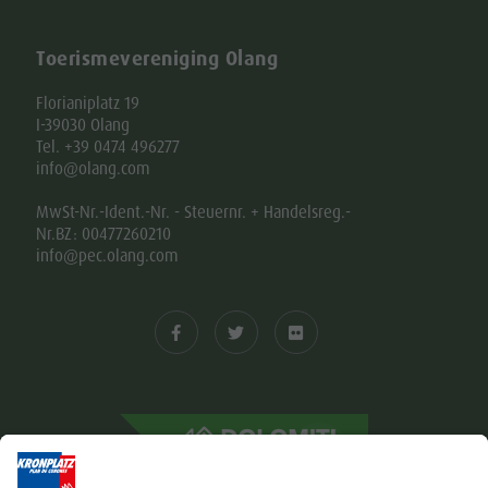
Toerismevereniging Olang
Florianiplatz 19
I-39030 Olang
Tel. +39 0474 496277
info@olang.com
MwSt-Nr.-Ident.-Nr. - Steuernr. + Handelsreg.-
Nr.BZ: 00477260210
info@pec.olang.com