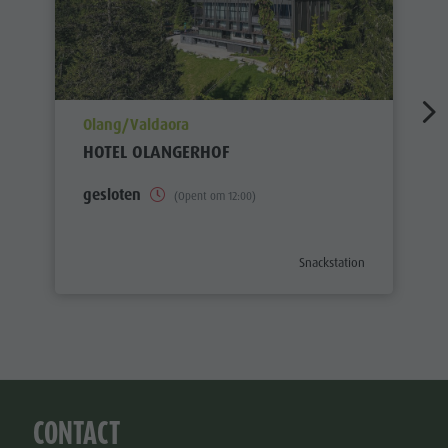
aria.poi_location_prefix
Olang/Valdaora
HOTEL OLANGERHOF
gesloten
(Opent om 12:00)
aria.poi_category_prefix
Snackstation
CONTACT