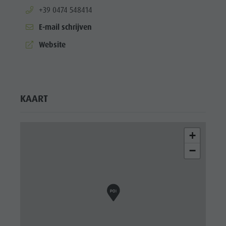
aria.phone:
+39 0474 548414
E-mail schrijven
aria.website:
Website
KAART
+
−