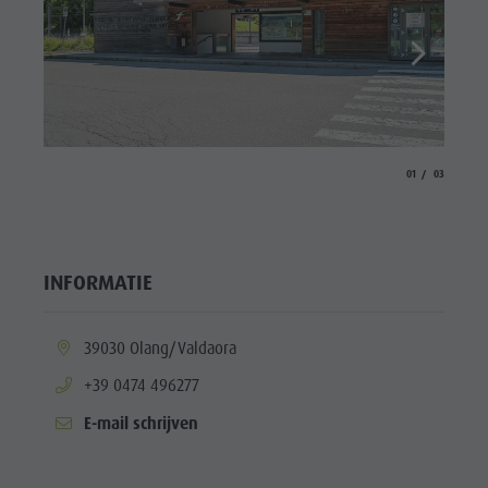
aria.slide_indicato
aria.slide_i
01
03
INFORMATIE
aria.location:
39030 Olang/Valdaora
aria.phone:
+39 0474 496277
E-mail schrijven