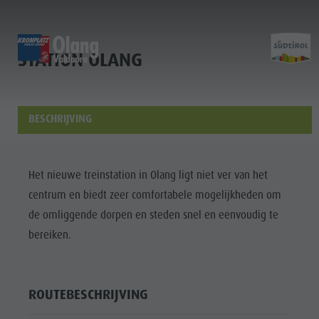
STATION OLANG
HOME
HOME
HOME
Entdecken
Scoprire
Experience
BESCHRIJVING
Home
Aktivitäten
Attività
Sports & Activities
Planen & Buchen
Pianificare & prenotare
Planning & Booking
Het nieuwe treinstation in Olang ligt niet ver van het
Lust auf Abenteuer
Voglia di avventura
Spirit of Adventure
Entdecken
centrum en biedt zeer comfortabele mogelijkheden om
Aktivitäten
de omliggende dorpen en steden snel en eenvoudig te
bereiken.
Planen &
Buchen
Lust auf
ROUTEBESCHRIJVING
Abenteuer