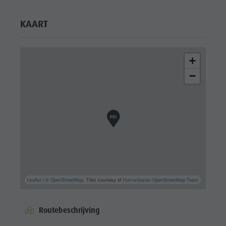
KAART
+
−
Leaflet
| ©
OpenStreetMap
, Tiles courtesy of
Humanitarian OpenStreetMap Team
Routebeschrijving