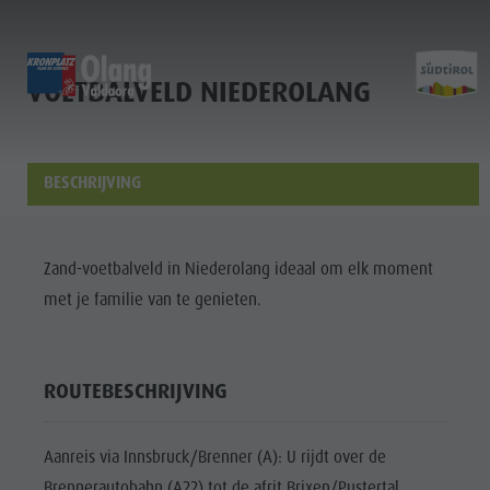
VOETBALVELD NIEDEROLANG
HOME
HOME
HOME
Entdecken
Scoprire
Experience
BESCHRIJVING
Home
Aktivitäten
Attività
Sports & Activities
Planen & Buchen
Pianificare & prenotare
Planning & Booking
Zand-voetbalveld in Niederolang ideaal om elk moment
Lust auf Abenteuer
Voglia di avventura
Spirit of Adventure
Entdecken
met je familie van te genieten.
Aktivitäten
Planen &
ROUTEBESCHRIJVING
Buchen
Lust auf
Aanreis via Innsbruck/Brenner (A): U rijdt over de
Abenteuer
Brennerautobahn (A22) tot de afrit Brixen/Pustertal,