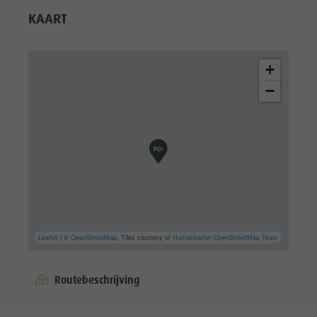
KAART
+
−
Leaflet
| ©
OpenStreetMap
, Tiles courtesy of
Humanitarian OpenStreetMap Team
Routebeschrijving