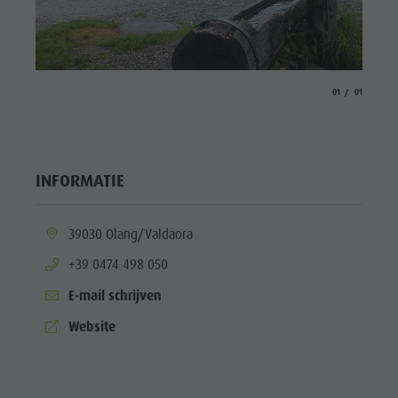
aria.slide_indicato
aria.slide_i
01
01
INFORMATIE
aria.location:
39030 Olang/Valdaora
aria.phone:
+39 0474 498 050
E-mail schrijven
aria.website:
Website