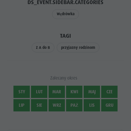
DS_EVENT.SIDEBAR.CATEGORIES
Wędrówka
TAGI
Z A do B
przyjazny rodzinom
Zalecany okres
STY
LUT
MAR
KWI
MAJ
CZE
LIP
SIE
WRZ
PAŹ
LIS
GRU