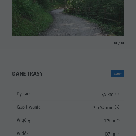
aria.slide_indicat
aria.slide_i
01
01
DANE TRASY
Łatwy
Dystans
7,5 km
Czas trwania
2 h 54 min
W górę
175 m
W dół
137 m