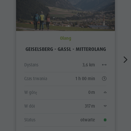
Olang
GEISELSBERG - GASSL - MITTEROLANG
Dystans
3,6 km
Czas trwania
1 h 00 min
W górę
0 m
W dół
317 m
Status
otwarte