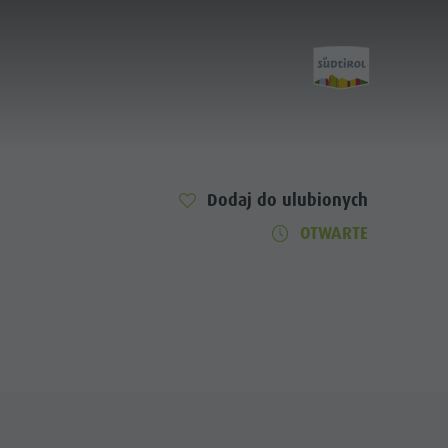
Home
Dodaj do ulubionych
OTWARTE
Entdecken
Aktivitäten
Planen & Buchen
Lust auf Abenteuer