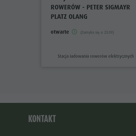
ROWERÓW - PETER SIGMAYR
PLATZ OLANG
otwarte
(Zamyka się o 23:59)
aria.poi_category_prefix
Stacja ładowania rowerów elektrycznych
KONTAKT