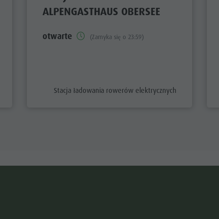
ALPENGASTHAUS OBERSEE
otwarte
(Zamyka się o 23:59)
aria.poi_category_prefix
Stacja ładowania rowerów elektrycznych