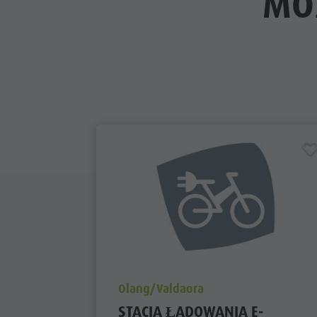
MO
aria.poi_location_prefix
Olang/Valdaora
STACJA ŁADOWANIA E-