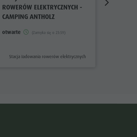
ROWERÓW ELEKTRYCZNYCH -
ROWERÓ
CAMPING ANTHOLZ
DOLASI
otwarte
otwarte
(Zamyka się o 23:59)
aria.poi_category_prefix
aria.poi
Stacja ładowania rowerów elektrycznych
Stacja 