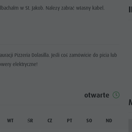
lbachalm w St. Jakob. Należy zabrać własny kabel.
ar
racji Pizzeria Dolasilla. Jeśli coś zamówicie do picia lub
wery elektryczne!
otwarte
WT
ŚR
CZ
PT
SO
ND