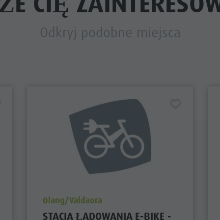
ŻE CIĘ ZAINTERESO
Odkryj podobne miejsca
aria.poi_location_prefix
Olang/Valdaora
STACJA ŁADOWANIA E-BIKE -