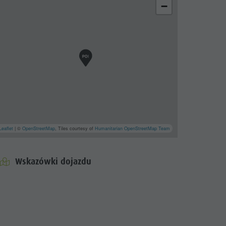
−
Leaflet
| ©
OpenStreetMap
, Tiles courtesy of
Humanitarian OpenStreetMap Team
Wskazówki dojazdu