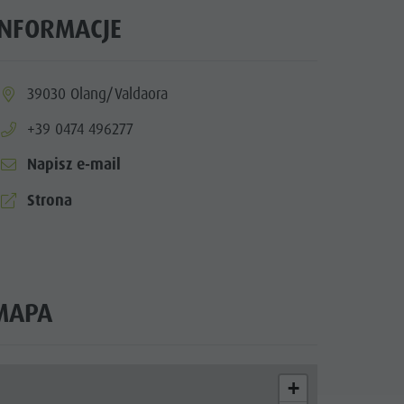
INFORMACJE
ia.location:
39030 Olang/Valdaora
aria.phone:
+39 0474 496277
Napisz e-mail
aria.website:
Strona
MAPA
+