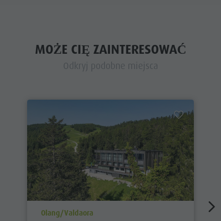
MOŻE CIĘ ZAINTERESOWAĆ
Odkryj podobne miejsca
aria.poi_location_prefix
Olang/Valdaora