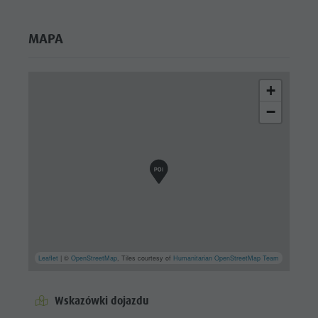
MAPA
+
−
Leaflet
| ©
OpenStreetMap
, Tiles courtesy of
Humanitarian OpenStreetMap Team
Wskazówki dojazdu