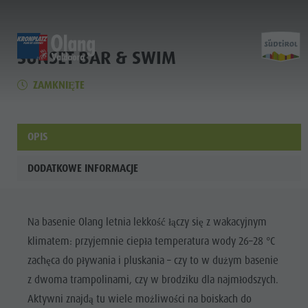
SUNSET BAR & SWIM
HOME
HOME
HOME
ZAMKNIĘTE
Entdecken
Scoprire
Experience
Home
Aktivitäten
Attività
Sports & Activities
OPIS
Planen & Buchen
Pianificare & prenotare
Planning & Booking
DODATKOWE INFORMACJE
Lust auf Abenteuer
Voglia di avventura
Spirit of Adventure
Entdecken
Aktivitäten
Na basenie Olang letnia lekkość łączy się z wakacyjnym
Planen &
klimatem: przyjemnie ciepła temperatura wody 26–28 °C
Buchen
zachęca do pływania i pluskania – czy to w dużym basenie
Lust auf
z dwoma trampolinami, czy w brodziku dla najmłodszych.
Aktywni znajdą tu wiele możliwości na boiskach do
Abenteuer