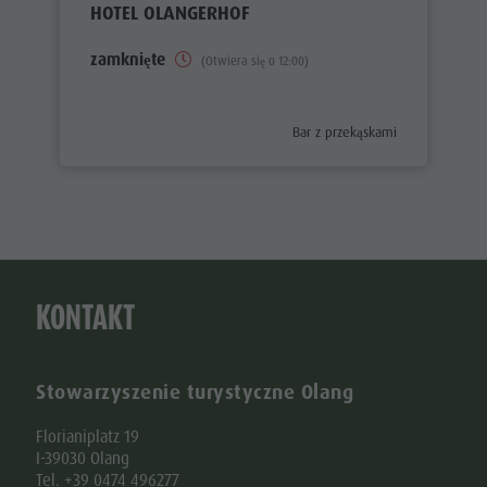
HOTEL OLANGERHOF
zamknięte
(Otwiera się o 12:00)
aria.poi_category_prefix
Bar z przekąskami
KONTAKT
Stowarzyszenie turystyczne Olang
Florianiplatz 19
I-39030 Olang
Tel. +39 0474 496277