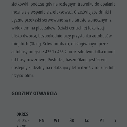
siatkówki, podczas gdy na rozległym trawniku do opalania
można się wspaniale zrelaksować. Orzeźwiające drinki i
pyszne przekąski serwowane są na tarasie słonecznym z
widokiem na plac zabaw. Dzięki centralnej lokalizacji
blisko dworca, bezpośrednio przy przystanku autobusów
miejskich (Olang, Schwimmbad), obsługiwanym przez
autobusy miejskie 435.1 i 435.2, oraz zaledwie kilka minut
od trasy rowerowej Pustertal, basen Olang jest łatwo
dostępny – idealny na relaksujący letni dzień z rodziną lub
przyjaciółmi.
GODZINY OTWARCIA
OKRES
:
01.05. -
PN
WT
ŚR
CZ
PT
SO
30.09.