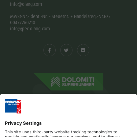
info@olang.com
MwSt-Nr.-Ident.-Nr. - Steuernr. + Handelsreg.-Nr.BZ:
00477260210
info@pec.olang.com