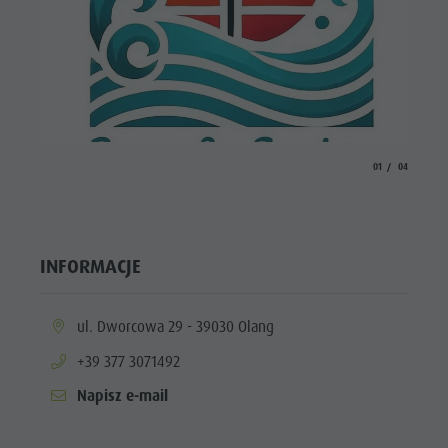
aria.slide_indicato
aria.slide_i
01
04
INFORMACJE
aria.location:
ul. Dworcowa 29 - 39030 Olang
aria.phone:
+39 377 3071492
Napisz e-mail