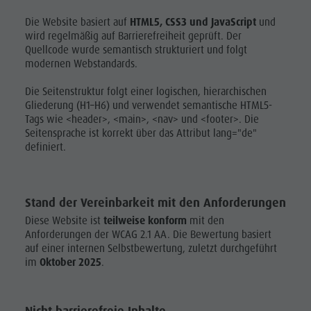
Grillstellen
Ortstaxe
dolomites.light.z
Die Website basiert auf
WOCHENPROGRAMM
HTML5, CSS3 und JavaScript
und
Kultur Alpin Urban
Unterkünfte
wird regelmäßig auf Barrierefreiheit geprüft. Der
Handwerker
Quellcode wurde semantisch strukturiert und folgt
DER
Kunsthandwerk
Webcams
&
modernen Webstandards.
KRONPLATZ
Lokale Produkte - Direkt vom Hof
Wetter
Dienstleister
Sehenswürdigkeiten
Die Seitenstruktur folgt einer logischen, hierarchischen
TOP-EVENTS
Gliederung (H1–H6) und verwendet semantische HTML5-
Grillstellen
Shopping
Tags wie <header>, <main>, <nav> und <footer>. Die
NACHHALTIGKEIT
Team Olang Card
Seitensprache ist korrekt über das Attribut lang="de"
ERLEBEN
Kultur Alpin
definiert.
Wellness
Urban
Kunsthandwerk
Stand der Vereinbarkeit mit den Anforderungen
Lokale
Diese Website ist
teilweise konform
mit den
Produkte -
Anforderungen der WCAG 2.1 AA. Die Bewertung basiert
auf einer internen Selbstbewertung, zuletzt durchgeführt
Direkt vom
im
Oktober 2025
.
Hof
Sehenswürdigkei