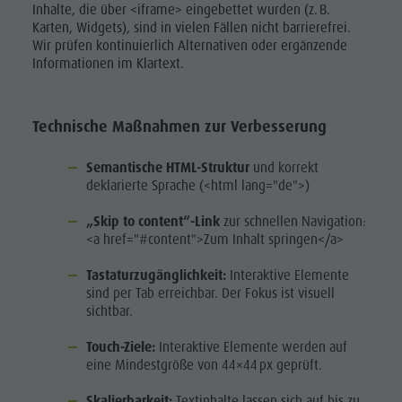
Inhalte, die über <iframe> eingebettet wurden (z. B.
Karten, Widgets), sind in vielen Fällen nicht barrierefrei.
Wir prüfen kontinuierlich Alternativen oder ergänzende
Informationen im Klartext.
Technische Maßnahmen zur Verbesserung
Semantische HTML-Struktur
und korrekt
deklarierte Sprache (<html lang="de">)
„Skip to content“-Link
zur schnellen Navigation:
<a href="#content">Zum Inhalt springen</a>
Tastaturzugänglichkeit:
Interaktive Elemente
sind per Tab erreichbar. Der Fokus ist visuell
sichtbar.
Touch-Ziele:
Interaktive Elemente werden auf
eine Mindestgröße von 44×44 px geprüft.
Skalierbarkeit:
Textinhalte lassen sich auf bis zu