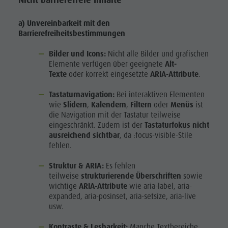
Nicht barrierefreie Inhalte
Shopping
a) Unvereinbarkeit mit den
Team
Barrierefreiheitsbestimmungen
Olang Card
Bilder und Icons:
Nicht alle Bilder und grafischen
Wellness
Elemente verfügen über geeignete
Alt-
Texte
oder korrekt eingesetzte
ARIA-Attribute
.
Tastaturnavigation:
Bei interaktiven Elementen
wie
Slidern
,
Kalendern
,
Filtern
oder
Menüs
ist
die Navigation mit der Tastatur teilweise
eingeschränkt. Zudem ist der
Tastaturfokus nicht
ausreichend sichtbar
, da :focus-visible-Stile
fehlen.
Struktur & ARIA:
Es fehlen
teilweise
strukturierende Überschriften
sowie
wichtige
ARIA-Attribute
wie aria-label, aria-
expanded, aria-posinset, aria-setsize, aria-live
usw.
Kontraste & Lesbarkeit:
Manche Textbereiche