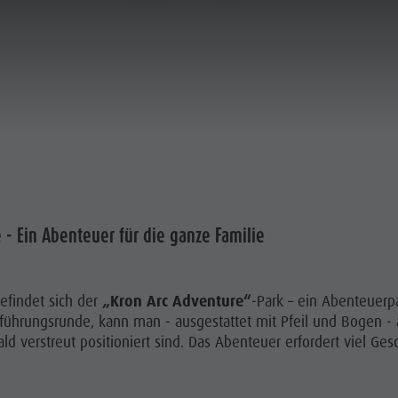
ABENTEUERPARK FÜR SPORTBOGENSCHÜTZEN
LANEN & BUCHEN
LUST AUF ABENTEUER
 - Ein Abenteuer für die ganze Familie
SOMMER
WINTER
efindet sich der
„Kron Arc Adventure“
-Park – ein Abenteuerp
führungsrunde, kann man - ausgestattet mit Pfeil und Bogen - a
erstreut positioniert sind. Das Abenteuer erfordert viel Gesc
 RADFAHREN