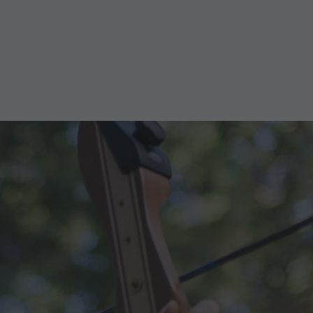
Schwimmen
Tennis
Reiten
Fischen
Paragleiten & Tandemfliegen
Golf