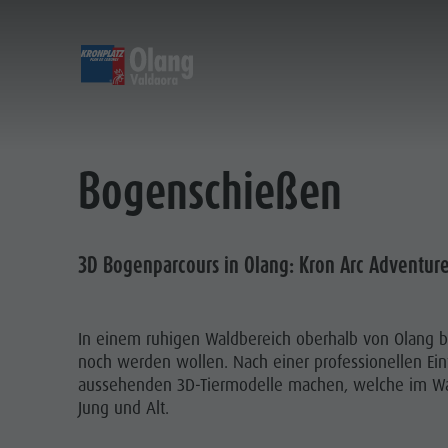
ENTDECKEN
AKTIVITÄTEN
P
Almen & Skihütten
MTB - Radfahren
Kronplatz Guest Pass
Familienhighlights
Bogenschießen
Wochenprogramm
Wander-Urlaub
Mobilität vor Ort
Top Dolomitenhighlights
Der Kronplatz
Spazierwege
Urlaub buchen
Must Do | Sommer
Top-Events
Genussradfahren
CallBus
Must Do | Herbst
3D Bogenparcours in Olang: Kron Arc Adventure
Nachhaltigkeit erleben
Bike Mike
Barrierefreier Urlaub
Kids Area
A-Z Guide
Urlaub mit Hund
Kinderwelt
In einem ruhigen Waldbereich oberhalb von Olang b
Bars & Restaurants
Angebote
Riesenrutsche
noch werden wollen. Nach einer professionellen Ein
Klettern
Berg & Wanderführer
Anreise
3D Bogenparcours
aussehenden 3D-Tiermodelle machen, welche im Wald v
Jung und Alt.
Dolomiten
Katalogservice
MTB -
dolomites.light.zoo
Kontakt