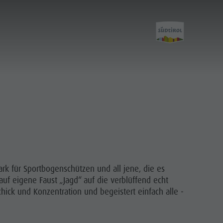
Aktivitäten
must-do-sommer
must-do-herbst
ark für Sportbogenschützen und all jene, die es
Klettern
uf eigene Faust „Jagd“ auf die verblüffend echt
hick und Konzentration und begeistert einfach alle -
Rennrad-Urlaub
Bogenschießen