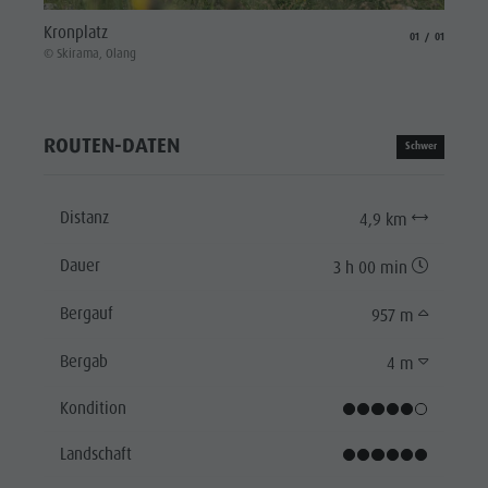
Kronplatz
aria.slide_indicat
aria.slide_i
01
01
© Skirama, Olang
ROUTEN-DATEN
Schwer
Distanz
4,9 km
Dauer
3 h 00 min
Bergauf
957 m
Bergab
4 m
Kondition
Landschaft