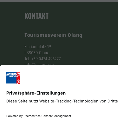
KONTAKT
Tourismusverein Olang
Florianiplatz 19
I-39030 Olang
Tel. +39 0474 496277
info@olang.com
MwSt-Nr.-Ident.-Nr. - Steuernr. + Handelsreg.-
Nr.BZ: 00477260210
info@pec.olang.com
Impressum
Sponsoren
Datenschutz
B