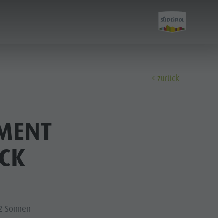
zurück
Entdecken
MENT
A-Z Guide
CK
Bars & Restaurants
Berg & Wanderführer
Dolomiten
dolomites.light.zoo
2 Sonnen