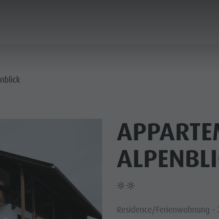
PLANEN & BUCHEN
LUST AUF ABENTEUER
nblick
APPARTE
ALPENBLI
SOMMER
WINTER
Residence/Ferienwohnung - 
 & SKIHÜTTEN