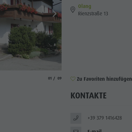
Olang
ENPROGRAMM
Rienzstraße 13
 KRONPLATZ
P-EVENTS
TIGKEIT ERLEBEN
© Steiner
aria.slide_indicator.prefix
aria.slide_indicator.of
Zu Favoriten hinzufügen
01
09
KONTAKTE
+39 379 1416428
E-mail