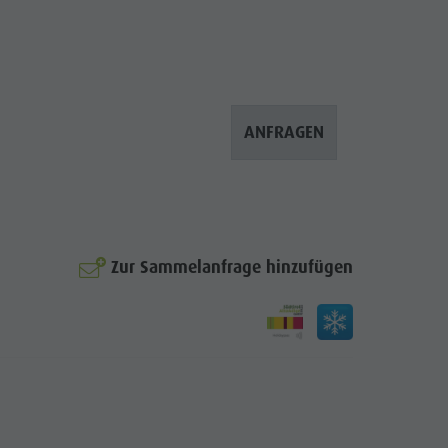
Handwerker & Dienstleister
Grillstellen
Kultur Alpin Urban
Kunsthandwerk
ANFRAGEN
Lokale Produkte - Direkt vom Hof
Sehenswürdigkeiten
Shopping
© Steiner
Team Olang Card
Zur Sammelanfrage hinzufügen
Wellness