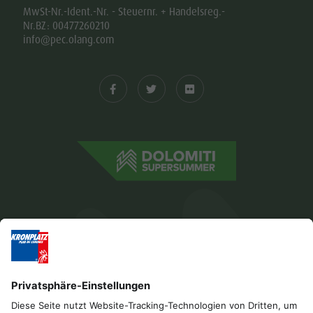
MwSt-Nr.-Ident.-Nr. - Steuernr. + Handelsreg.-
Nr.BZ: 00477260210
info@pec.olang.com