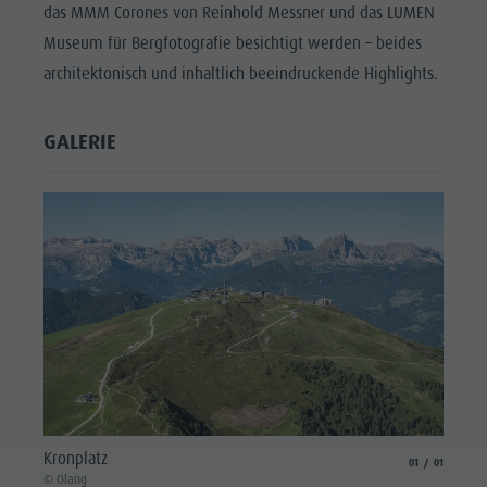
das MMM Corones von Reinhold Messner und das LUMEN
Museum für Bergfotografie besichtigt werden – beides
architektonisch und inhaltlich beeindruckende Highlights.
GALERIE
Kronplatz
aria.slide_indicat
aria.slide_i
01
01
© Olang