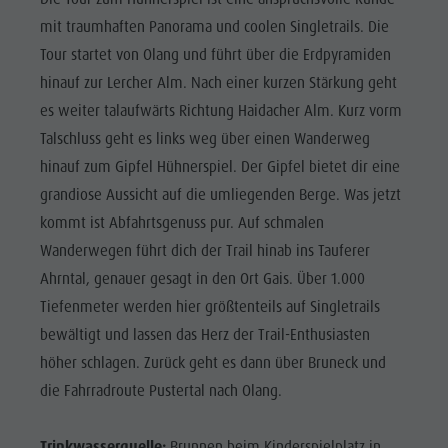
Shopping
mit traumhaften Panorama und coolen Singletrails. Die
Team
Tour startet von Olang und führt über die Erdpyramiden
hinauf zur Lercher Alm. Nach einer kurzen Stärkung geht
Olang Card
es weiter talaufwärts Richtung Haidacher Alm. Kurz vorm
Wellness
Talschluss geht es links weg über einen Wanderweg
hinauf zum Gipfel Hühnerspiel. Der Gipfel bietet dir eine
grandiose Aussicht auf die umliegenden Berge. Was jetzt
kommt ist Abfahrtsgenuss pur. Auf schmalen
Wanderwegen führt dich der Trail hinab ins Tauferer
Ahrntal, genauer gesagt in den Ort Gais. Über 1.000
Tiefenmeter werden hier größtenteils auf Singletrails
bewältigt und lassen das Herz der Trail-Enthusiasten
höher schlagen. Zurück geht es dann über Bruneck und
die Fahrradroute Pustertal nach Olang.
Trinkwasserquelle:
Brunnen beim Kinderspielplatz in