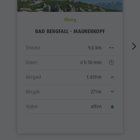
Olang
BAD BERGFALL - MAURERKOPF
Distanz
9,6 km
Dauer
4 h 50 min
Bergauf
1.459 m
Bergab
271 m
Status
offen