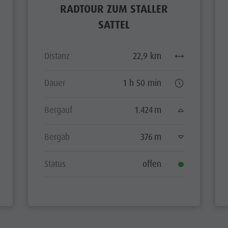
RADTOUR ZUM STALLER
SATTEL
Distanz
22,9 km
Dauer
1 h 50 min
Bergauf
1.424 m
Bergab
376 m
Status
offen