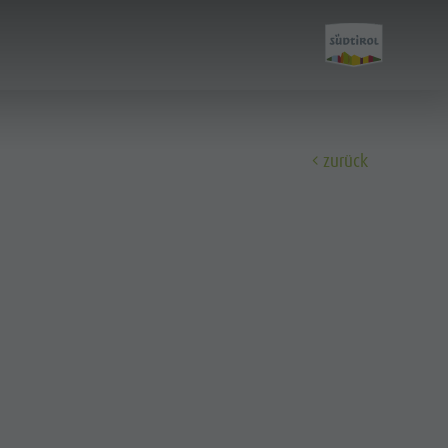
zurück
Entdecken
A-Z Guide
Bars & Restaurants
Berg & Wanderführer
Dolomiten
dolomites.light.zoo