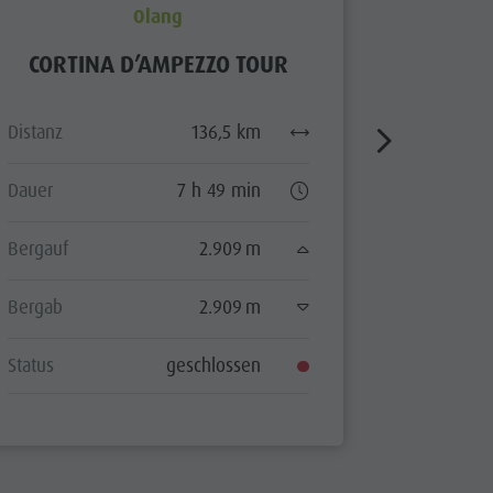
Olang
CORTINA D’AMPEZZO TOUR
GIR
Distanz
136,5 km
Distanz
Dauer
7 h 49 min
Dauer
Bergauf
2.909 m
Bergauf
Bergab
2.909 m
Bergab
Status
geschlossen
Status