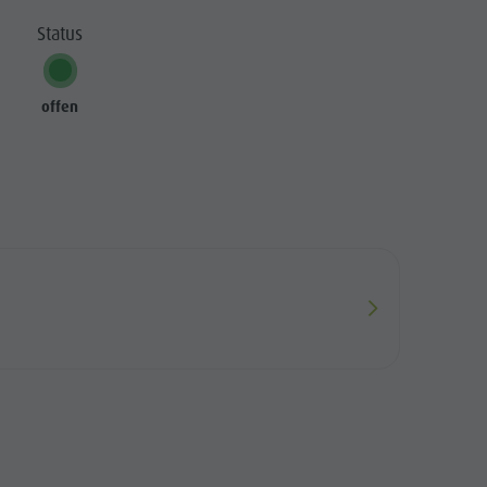
Handwerker & Dienstleister
Status
Grillstellen
Kultur Alpin Urban
offen
Kunsthandwerk
Lokale Produkte - Direkt vom Hof
Sehenswürdigkeiten
Shopping
Team Olang Card
Wellness