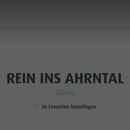
PLANEN & BUCHEN
LUST AUF ABENTEUER
REIN INS AHRNTAL
Olang
SOMMER
WINTER
Zu Favoriten hinzufügen
 & SKIHÜTTEN