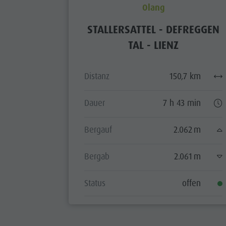
Olang
STALLERSATTEL - DEFREGGEN
TAL - LIENZ
Distanz
150,7 km
Dauer
7 h 43 min
Bergauf
2.062 m
Bergab
2.061 m
Status
offen