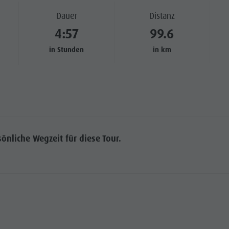
Dauer
Distanz
ENPROGRAMM
4:57
99.6
 KRONPLATZ
in Stunden
in km
P-EVENTS
TIGKEIT ERLEBEN
nliche Wegzeit für diese Tour.