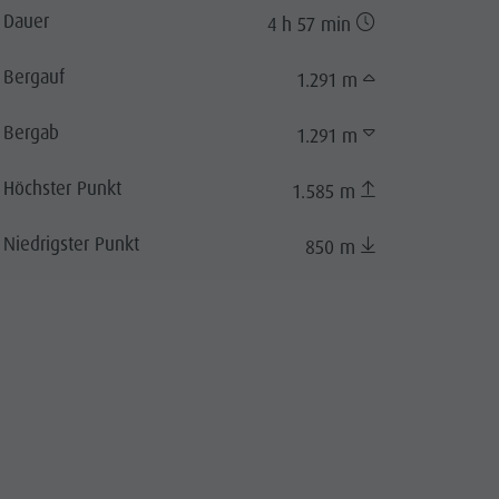
Dauer
4 h 57 min
Bergauf
1.291 m
Bergab
1.291 m
Höchster Punkt
1.585 m
Niedrigster Punkt
850 m