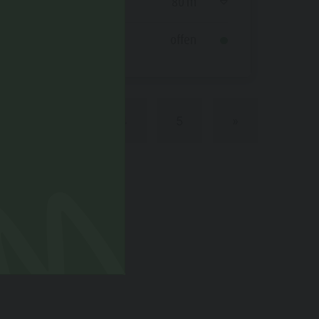
Bergab
80 m
Status
offen
2
3
4
5
»