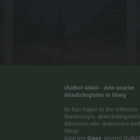
Schwer
DER-URLAUB
AZIERWEGE
SSRADFAHREN
IKE MIKE
PITZINGER ALM RUNDE
Chatbot GIGGO - dein smarter
Urlaubsbegleiter in Olang
Distanz
21,5 km
Du hast Fragen zu den schönsten
Dauer
3 h 15 min
Wanderungen, abwechslungsreic
Biketouren oder spannenden Ausf
Bergauf
933 m
Olang?
Dann lern
Giggo
, unseren Chatbo