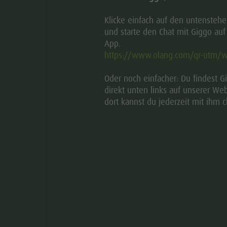
Bergab
933 m
Klicke einfach auf den untensteh
und starte den Chat mit Giggo au
Status
offen
App.
https://www.olang.com/qr-utm/w
Oder noch einfacher: Du findest G
direkt unten links auf unserer Web
dort kannst du jederzeit mit ihm c
Leicht