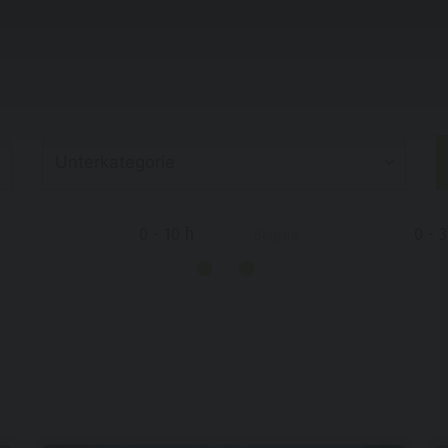
NTDECKE DIE SCHÖNSTEN BIKETOUREN RUND UM DEN KRONPLA
PLANEN & BUCHEN
LUST AUF ABENTEUER
Unterkategorie
0
-
10
h
0
-
3
Bergauf
SOMMER
WINTER
- RADFAHREN