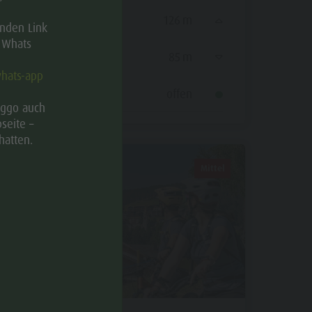
Bergauf
126 m
enden Link
f Whats
Bergab
85 m
hats-app
Status
offen
iggo auch
seite –
hatten.
Mittel