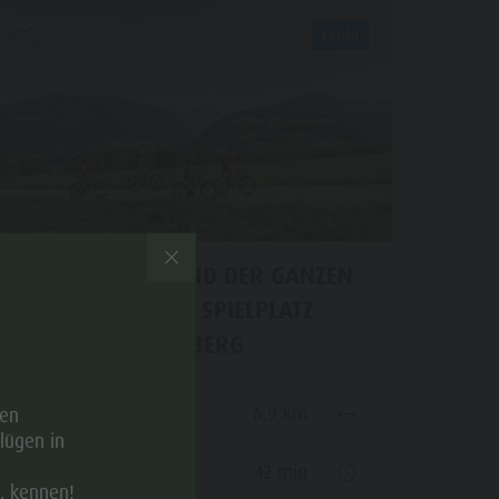
Schwimmen
Leicht
Tennis
Reiten
Fischen
Paragleiten & Tandemfliegen
Golf
MIT DEM BIKE UND DER GANZEN
FAMILIE ZUM SPIELPLATZ
WELSBERG
Distanz
6,9 km
hen
lügen in
Dauer
42 min
t, kennen!