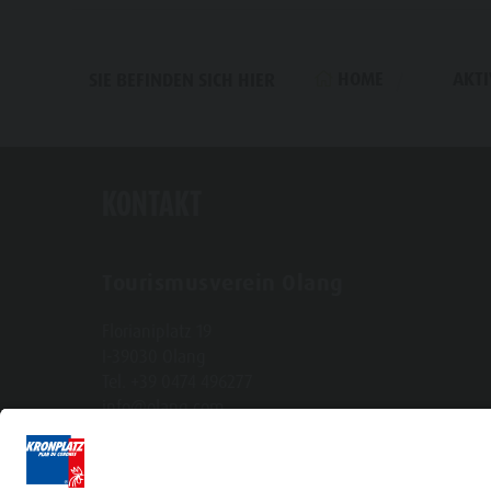
HOME
AKTI
SIE BEFINDEN SICH HIER
KONTAKT
Tourismusverein Olang
Florianiplatz 19
I-39030 Olang
Tel. +39 0474 496277
info@olang.com
MwSt-Nr.-Ident.-Nr. - Steuernr. + Handelsreg.-
Nr.BZ: 00477260210