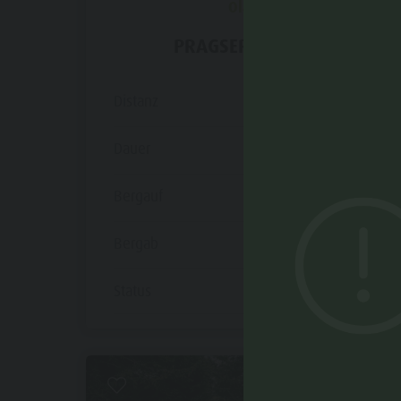
Olang
PRAGSER WILDSEE
Distanz
35,5 km
Dauer
2 h 20 min
Bergauf
708 m
Bergab
708 m
Status
offen
Mittel