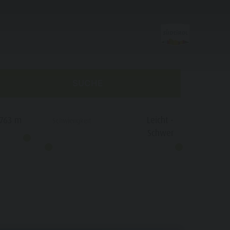
TZ
SUCHE
Aktivitäten
763
m
Leicht
-
Schwierigkeit
Schwer
must-do-sommer
must-do-herbst
Klettern
Rennrad-Urlaub
Bogenschießen