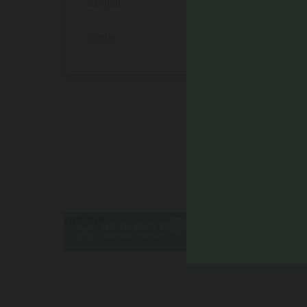
Bergab
18 m
Status
offen
PARTNER