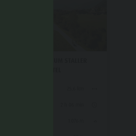
VON OLANG ZUM STALLER
SATTEL
Distanz
25,6 km
Dauer
2 h 06 min
Bergauf
1.076 m