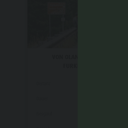
VON OLANG AUF DEN
FURKELPASS
Distanz
10,1 km
Dauer
1 h 00 min
Bergauf
733 m