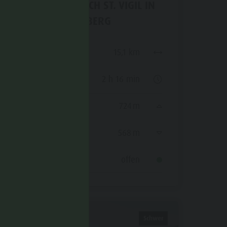
VON OLANG NACH ST. VIGIL IN
ENNEBERG
Distanz
15,1 km
Dauer
2 h 16 min
Bergauf
724 m
Bergab
568 m
Status
offen
Schwer