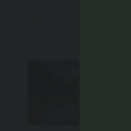
Bergab
0 m
Status
offen
Leicht