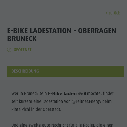
zurück
ENTDECKEN
AKTIVITÄTEN
PLANEN & 
E-BIKE LADESTATION - OBERRAGEN
BRUNECK
Almen & Skihütten
MTB - Radfahren
Kronplatz Guest Pass
Familienhighlights
Entdec
GEÖFFNET
Wochenprogramm
Wander-Urlaub
Mobilität vor Ort
Top Dolomitenhighlights
Der Kronplatz
Spazierwege
Urlaub buchen
Must Do | Sommer
BESCHREIBUNG
Top-Events
Genussradfahren
CallBus
Must Do | Herbst
A-Z Guide
Nachhaltigkeit erleben
Bike Mike
Barrierefreier Urlaub
Kids Area
Bars &
A-Z Guide
Urlaub mit Hund
Kinderwelt
Wer in Bruneck sein 𝗘-𝗕𝗶𝗸𝗲 𝗹𝗮𝗱𝗲𝗻 🚲🔋möchte, findet
SOMMER
WINTER
Restaurants
Bars & Restaurants
Angebote
Riesenrutsche
seit kurzem eine Ladestation von @Leitner.Energy beim
Berg &
Klettern
Pinta Pichl in der Oberstadt.
Berg & Wanderführer
Anreise
3D Bogenparcours
Wanderführer
ALMEN &
Dolomiten
Katalogservice
Dolomiten
SKIHÜTTEN
Und eine zweite gute Nachricht für alle Radler, die einen