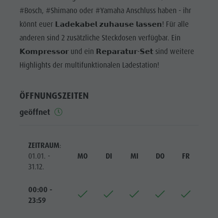
dolomites.light.zoo
Kontakt
#Bosch, #Shimano oder #Yamaha Anschluss haben - ihr
dolomites.light.z
WOCHENPROGRAMM
Handwerker & Dienstleister
Mobilität vor Ort
könnt euer 𝗟𝗮𝗱𝗲𝗸𝗮𝗯𝗲𝗹 𝘇𝘂𝗵𝗮𝘂𝘀𝗲 𝗹𝗮𝘀𝘀𝗲𝗻! Für alle
Handwerker
DER
Grillstellen
Ortstaxe
anderen sind 2 zusätzliche Steckdosen verfügbar. Ein
&
KRONPLATZ
𝗞𝗼𝗺𝗽𝗿𝗲𝘀𝘀𝗼𝗿 und ein 𝗥𝗲𝗽𝗮𝗿𝗮𝘁𝘂𝗿-𝗦𝗲𝘁 sind weitere
Kultur Alpin Urban
Unterkünfte
Dienstleister
TOP-EVENTS
Highlights der multifunktionalen Ladestation!
Kunsthandwerk
Webcams
Grillstellen
NACHHALTIGKEIT
Lokale Produkte - Direkt vom Hof
Wetter
ERLEBEN
Kultur Alpin
ÖFFNUNGSZEITEN
Sehenswürdigkeiten
Urban
geöffnet
Shopping
Kunsthandwerk
Team Olang Card
Lokale
ZEITRAUM
:
Wellness
01.01. -
MO
DI
MI
DO
FR
SA
Produkte -
31.12.
Direkt vom
00:00 -
Hof
23:59
Sehenswürdigkei