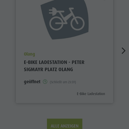
aria.poi_location_prefix
Olang
E-BIKE LADESTATION - PETER
SIGMAYR PLATZ OLANG
geöffnet
(Schließt um 23:59)
aria.poi_category_prefix
E-Bike Ladestation
ALLE ANZEIGEN