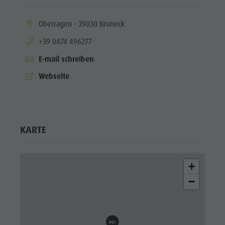
aria.location:
Oberragen - 39030 Bruneck
aria.phone:
+39 0474 496277
E-mail schreiben
aria.website:
Webseite
KARTE
+
−