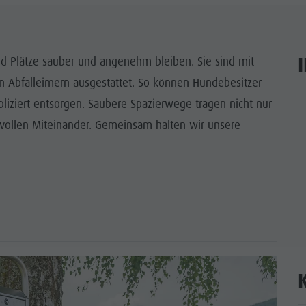
ENPROGRAMM
 KRONPLATZ
nd Plätze sauber und angenehm bleiben. Sie sind mit
 Abfalleimern ausgestattet. So können Hundebesitzer
P-EVENTS
pliziert entsorgen. Saubere Spazierwege tragen nicht nur
ar
TIGKEIT ERLEBEN
tvollen Miteinander. Gemeinsam halten wir unsere