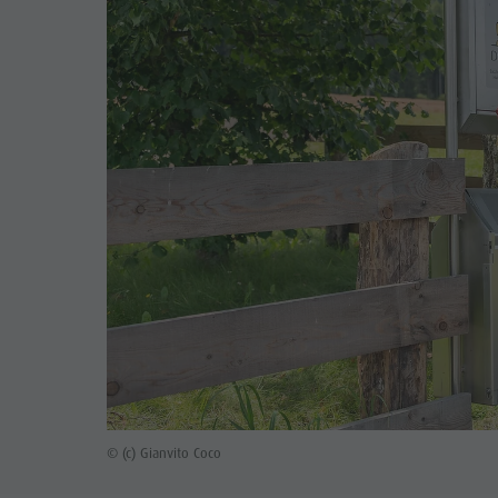
© (c) Gianvito Coco