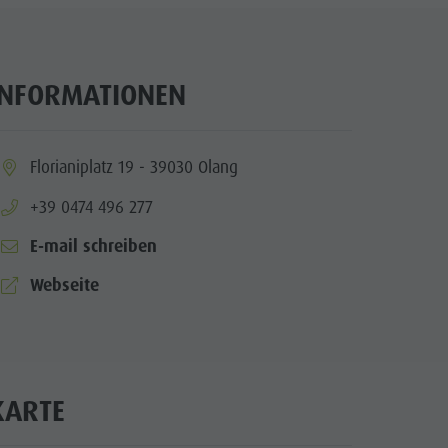
Handwerker & Dienstleister
Grillstellen
Kultur Alpin Urban
INFORMATIONEN
Kunsthandwerk
Lokale Produkte - Direkt vom Hof
ia.location:
Florianiplatz 19 - 39030 Olang
Sehenswürdigkeiten
aria.phone:
+39 0474 496 277
Shopping
E-mail schreiben
Team Olang Card
aria.website:
Webseite
Wellness
KARTE