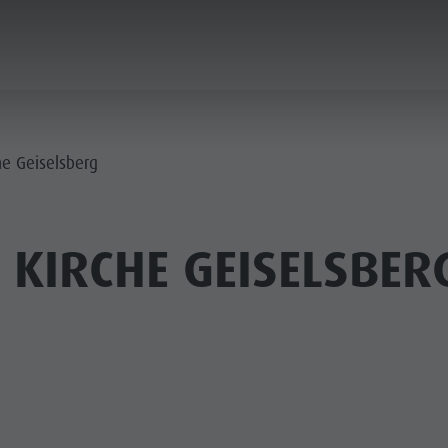
PLANEN & BUCHEN
LUST AUF ABENTEUER
he Geiselsberg
 KIRCHE GEISELSBER
SOMMER
WINTER
 & SKIHÜTTEN