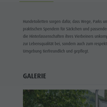
Dolomiten
Katalogservice
WOCH
dolomites.light.zoo
Kontakt
DER
Hundetoiletten sorgen dafür, dass Wege, Parks u
Handwerker & Dienstleister
Mobilität vor Ort
praktischen Spendern für Säckchen und passenden
TO
Grillstellen
Ortstaxe
die Hinterlassenschaften ihres Vierbeiners unkom
NACHHAL
zur Lebensqualität bei, sondern auch zum respek
Kultur Alpin Urban
Unterkünfte
Umgebung tierfreundlich und gepflegt.
Kunsthandwerk
Webcams
Lokale Produkte - Direkt vom Hof
Wetter
Sehenswürdigkeiten
GALERIE
Shopping
Team Olang Card
Wellness