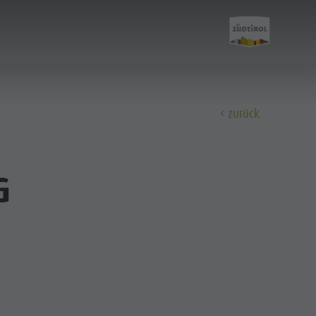
zurück
Entdecken
G
A-Z Guide
Bars & Restaurants
Berg & Wanderführer
Dolomiten
dolomites.light.zoo