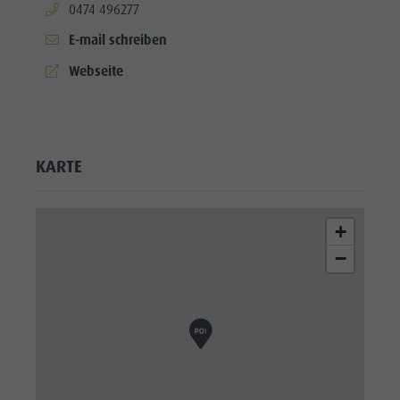
aria.phone:
0474 496277
Shopping
E-mail schreiben
Team
aria.website:
Webseite
Olang Card
Wellness
KARTE
+
−