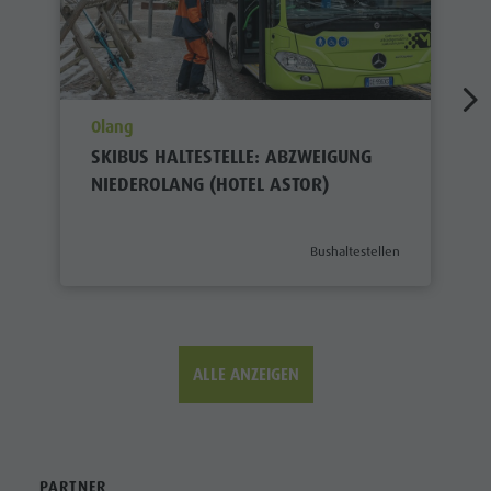
aria.poi_location_prefix
Olang
SKIBUS HALTESTELLE: ABZWEIGUNG
NIEDEROLANG (HOTEL ASTOR)
aria.poi_category_prefix
Bushaltestellen
ALLE ANZEIGEN
PARTNER