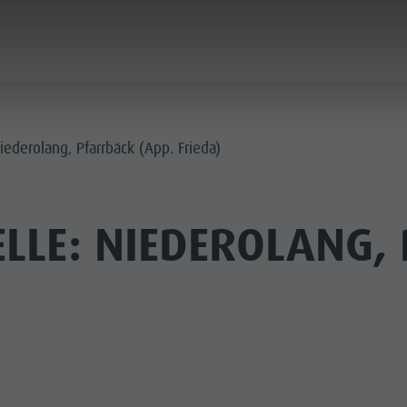
PLANEN & BUCHEN
LUST AUF ABENTEUER
Niederolang, Pfarrbäck (App. Frieda)
ELLE: NIEDEROLANG,
SOMMER
WINTER
 & SKIHÜTTEN