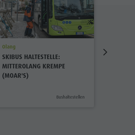
aria.poi_location_prefix
aria.poi_
Olang
Olang
SKIBUS HALTESTELLE:
SKIBUS 
MITTEROLANG KREMPE
KABINE
(MOAR'S)
aria.poi_category_prefix
Bushaltestellen