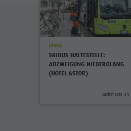
aria.poi_location_prefix
Olang
SKIBUS HALTESTELLE:
ABZWEIGUNG NIEDEROLANG
(HOTEL ASTOR)
aria.poi_categor
Bushaltestellen