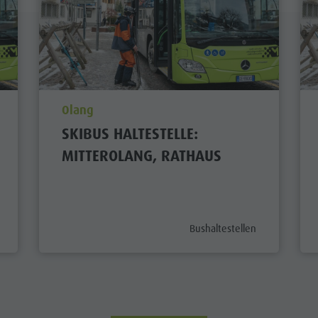
aria.poi_location_prefix
Olang
SKIBUS HALTESTELLE:
MITTEROLANG, RATHAUS
y_prefix
aria.poi_category_prefix
Bushaltestellen