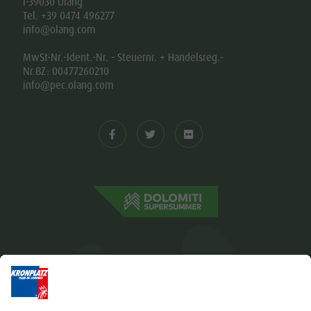
I-39030 Olang
Tel. +39 0474 496277
info@olang.com
MwSt-Nr.-Ident.-Nr. - Steuernr. + Handelsreg.-
Nr.BZ: 00477260210
info@pec.olang.com