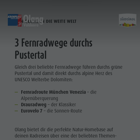
DIE SCHÖNSTE ART ZU REISEN!
VON OLANG IN DIE WEITE WELT
ENTDECKEN
AKTIVITÄTEN
PLANEN & 
3 Fernradwege durchs
Almen & Skihütten
MTB - Radfahren
Kronplatz Guest Pass
Familienhighlights
Pustertal
Aktivit
Wochenprogramm
Wander-Urlaub
Mobilität vor Ort
Top Dolomitenhighlights
Der Kronplatz
Spazierwege
Urlaub buchen
Must Do | Sommer
Gleich drei beliebte Fernradwege führen durchs grüne
Top-Events
Genussradfahren
CallBus
Must Do | Herbst
Pustertal und damit direkt durchs alpine Herz des
UNESCO Welterbe Dolomiten:
Nachhaltigkeit erleben
Bike Mike
Barrierefreier Urlaub
Kids Area
must-do-
A-Z Guide
Urlaub mit Hund
Kinderwelt
Fernradroute München Venezia
– die
sommer
SOMMER
WINTER
Alpenüberquerung
Bars & Restaurants
Angebote
Riesenrutsche
Drauradweg
– der Klassiker
must-do-
Berg & Wanderführer
Anreise
3D Bogenparcours
Klettern
Eurovelo 7
– die Sonnen-Route
herbst
Dolomiten
Katalogservice
Klettern
dolomites.light.zoo
Kontakt
Olang bietet dir die perfekte Natur-Homebase auf
MTB -
Handwerker & Dienstleister
Mobilität vor Ort
deinen Radreisen über eine der beliebten Themen-
Rennrad-