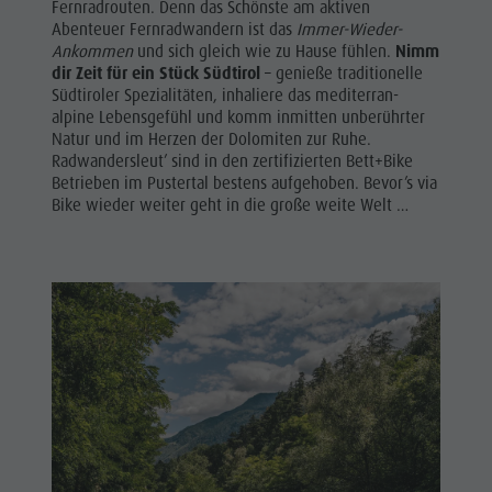
RADFAHREN
Fernradrouten. Denn das Schönste am aktiven
Grillstellen
Ortstaxe
Urlaub
Abenteuer Fernradwandern ist das
Immer-Wieder-
WANDER-
Kultur Alpin Urban
Unterkünfte
Ankommen
und sich gleich wie zu Hause fühlen.
Nimm
Bogenschießen
URLAUB
dir Zeit für ein Stück Südtirol
– genieße traditionelle
Kunsthandwerk
Webcams
Südtiroler Spezialitäten, inhaliere das mediterran-
Schwimmen
Lokale Produkte - Direkt vom Hof
Wetter
SPAZIERWEGE
alpine Lebensgefühl und komm inmitten unberührter
Tennis
Natur und im Herzen der Dolomiten zur Ruhe.
Sehenswürdigkeiten
GENUSSRADFAHREN
Radwandersleut’ sind in den zertifizierten Bett+Bike
Reiten
Shopping
Betrieben im Pustertal bestens aufgehoben. Bevor’s via
BIKE MIKE
Bike wieder weiter geht in die große weite Welt …
Team Olang Card
Fischen
Wellness
Paragleiten
&
Tandemfliegen
Golf