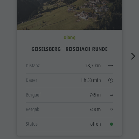
Olang
GEISELSBERG - REISCHACH RUNDE
Distanz
28,7 km
Dauer
1 h 53 min
Bergauf
745 m
Bergab
748 m
Status
offen