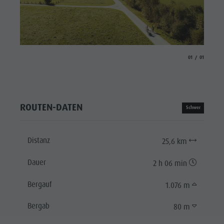
aria.slide_indicat
aria.slide_i
01
01
ROUTEN-DATEN
Schwer
Distanz
25,6 km
Dauer
2 h 06 min
Bergauf
1.076 m
Bergab
80 m