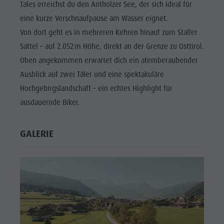
Tales erreichst du den Antholzer See, der sich ideal für
Shopping
eine kurze Verschnaufpause am Wasser eignet.
Team
Von dort geht es in mehreren Kehren hinauf zum Staller
Olang Card
Sattel – auf 2.052 m Höhe, direkt an der Grenze zu Osttirol.
Wellness
Oben angekommen erwartet dich ein atemberaubender
Ausblick auf zwei Täler und eine spektakuläre
Hochgebirgslandschaft – ein echtes Highlight für
ausdauernde Biker.
GALERIE