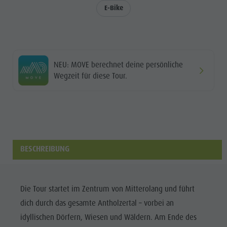
dolomites.light.zoo
Kontakt
E-Bike
dolomites.light.z
WOCHENPROGRAMM
Handwerker & Dienstleister
Mobilität vor Ort
Handwerker
DER
Grillstellen
Ortstaxe
&
KRONPLATZ
Kultur Alpin Urban
Unterkünfte
Dienstleister
NEU: MOVE berechnet deine persönliche
TOP-EVENTS
Kunsthandwerk
Webcams
Wegzeit für diese Tour.
Grillstellen
NACHHALTIGKEIT
Lokale Produkte - Direkt vom Hof
Wetter
ERLEBEN
Kultur Alpin
Sehenswürdigkeiten
Urban
Shopping
Kunsthandwerk
Team Olang Card
BESCHREIBUNG
Lokale
Wellness
Produkte -
Direkt vom
Die Tour startet im Zentrum von Mitterolang und führt
Hof
dich durch das gesamte Antholzertal – vorbei an
idyllischen Dörfern, Wiesen und Wäldern. Am Ende des
Sehenswürdigkei