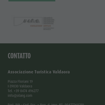
CONTATTO
Associazione Turistica Valdaora
Piazza Floriani 19
I-39030 Valdaora
Tel. +39 0474 496277
info@olang.com
Part. IVA - Cod. fisc. + Reg. d. imp. BZ: 00477260210