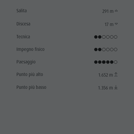
Salita
291 m
Discesa
17 m
Tecnica
Impegno fisico
Paesaggio
Punto più alto
1.652 m
Punto più basso
1.356 m