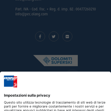
Part. IVA - Cod. fisc. + Reg. d. imp. BZ: 00477260210
info@pec.olang.com