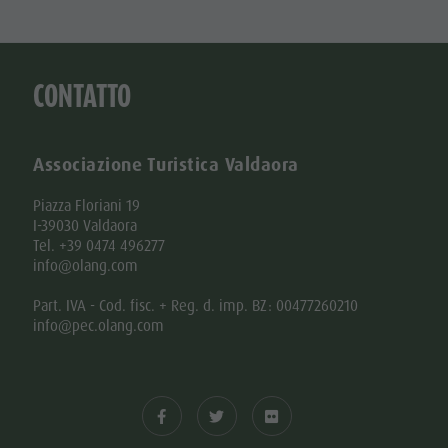
Shopping
Team
Olang Card
CONTATTO
Associazione Turistica Valdaora
Piazza Floriani 19
I-39030 Valdaora
Tel. +39 0474 496277
info@olang.com
Part. IVA - Cod. fisc. + Reg. d. imp. BZ: 00477260210
info@pec.olang.com