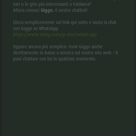
chiuso
(Apre il 13.08. alle 10:00)
vari o le gite più interessanti a Valdaora?
Shopping
Allora conosci
Giggo
, il nostro chatbot!
aria.poi_category_prefix
Parchi giochi per bambini
Team
Clicca semplicemente sul link qui sotto e inizia la chat
Olang Card
con Giggo su WhatsApp.
https://www.olang.com/qr-utm/whats-app
Oppure ancora più semplice: trovi Giggo anche
direttamente in basso a sinistra sul nostro sito web – lì
puoi chattare con lui in qualsiasi momento.
aria.poi_location_prefix
Valdaora
RESTAURANT/PIZZERIA CHRISTL
Aperto
(Chiude alle 14:00)