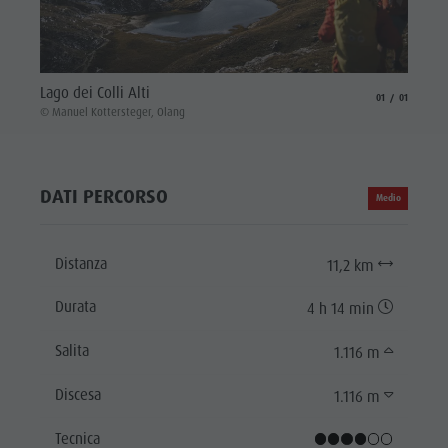
Lago dei Colli Alti
aria.slide_indicat
aria.slide_i
01
01
© Manuel Kottersteger, Olang
DATI PERCORSO
Medio
Distanza
11,2 km
Durata
4 h 14 min
Salita
1.116 m
Discesa
1.116 m
Tecnica