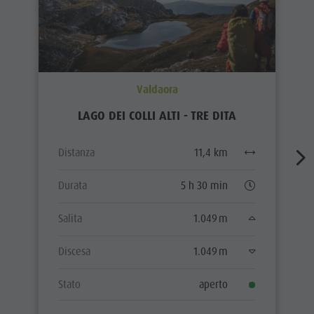
Valdaora
LAGO DEI COLLI ALTI - TRE DITA
Distanza
11,4 km
Durata
5 h 30 min
Salita
1.049 m
Discesa
1.049 m
Stato
aperto