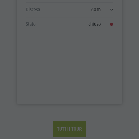
Discesa
60 m
Stato
chiuso
TUTTI I TOUR