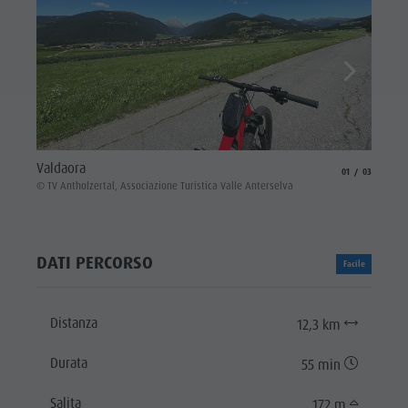
Ciclis
Valdaora
aria.slide_indicat
aria.slide_i
01
03
© Assoc
© TV Antholzertal, Associazione Turistica Valle Anterselva
DATI PERCORSO
Facile
Distanza
12,3 km
Durata
55 min
Salita
172 m