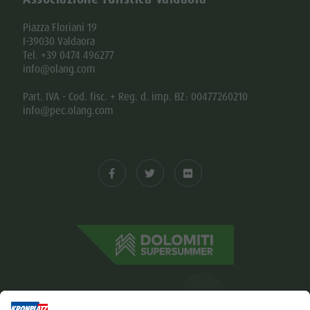
Piazza Floriani 19
I-39030 Valdaora
Tel. +39 0474 496277
info@olang.com
Part. IVA - Cod. fisc. + Reg. d. imp. BZ: 00477260210
info@pec.olang.com