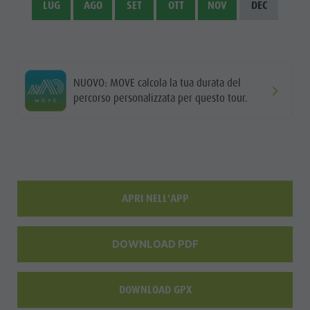
LUG
AGO
SET
OTT
NOV
DEC
Shopping
Team
Olang Card
NUOVO: MOVE calcola la tua durata del
percorso personalizzata per questo tour.
APRI NELL'APP
DOWNLOAD PDF
DOWNLOAD GPX