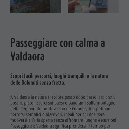
Bar & Ristoranti
Meteo
bici da
VACANZA
Benessere
Mobilità locale
ESCURSIONISTICA
corsa
Cultura alpina-urbana
Offerte
Tiro con
PASSEGGIATE
Dolomiti
Prenota vacanza
l'arco
CICLOTURISMO
Passeggiare con calma a
Guide alpine
Webcam
Nuotare
BIKE MIKE
Posto Grill
Valdaora
Tennis
Prodotti locali
Cavalcare
Shopping
Pescare
Scopri facili percorsi, luoghi tranquilli e la natura
Team Olang Card
delle Dolomiti senza fretta.
Parapendio
& Voli
A Valdaora la natura si scopre passo dopo passo. Tra prati,
boschi, piccoli scorci sui paesi e panorami sulle montagne
tandem
della Regione Dolomitica Plan de Corones, ti aspettano
Golf
percorsi semplici e piacevoli, ideali per chi desidera
muoversi all’aria aperta senza affrontare lunghe escursioni.
Passeggiare a Valdaora significa prendersi il tempo per