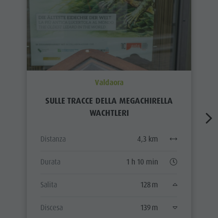
Valdaora
SULLE TRACCE DELLA MEGACHIRELLA
WACHTLERI
Distanza
4,3 km
Durata
1 h 10 min
Salita
128 m
Discesa
139 m