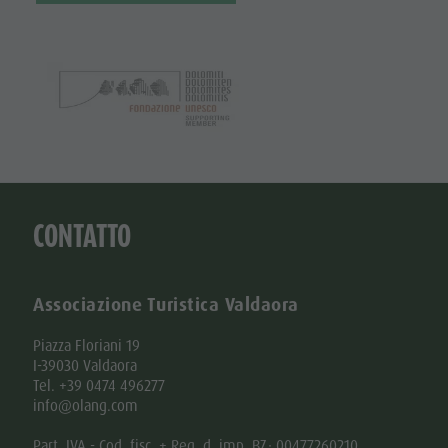
CONTATTO
Associazione Turistica Valdaora
Piazza Floriani 19
I-39030 Valdaora
Tel. +39 0474 496277
info@olang.com
Part. IVA - Cod. fisc. + Reg. d. imp. BZ: 00477260210