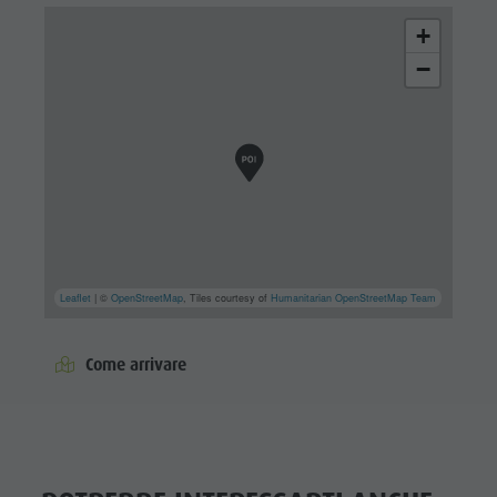
+
−
Leaflet
| ©
OpenStreetMap
, Tiles courtesy of
Humanitarian OpenStreetMap Team
Come arrivare