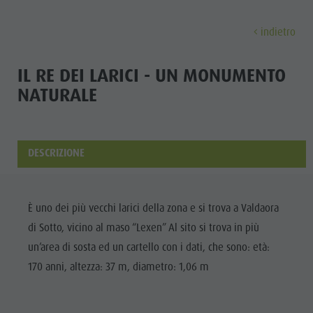
indietro
SCOPRIRE
ATTIVITÀ
PIANIFICARE & P
IL RE DEI LARICI - UN MONUMENTO
NATURALE
Malghe & Rifugi
MTB - Bici
Guest Pass Plan de Corones
Famiglia & bambini
Scoprir
Programma settimanale
Vacanza escursionistica
Mobilitá
Top Esperienze nelle Dolomiti
Plan de Corones
Passeggiate
Prenota vacanza
Must Do | Estate
DESCRIZIONE
Top Eventi
Cicloturismo
CallBus
Must Do | Autunno
A-Z Guida
Sostenibilitá, naturalmente
Bike Mike
Vacanze senza barriere
Kids Area
È uno dei più vecchi larici della zona e si trova a Valdaora
Artigianato
A-Z Guida
Vacanza con cane
Kids Area | Estate
di Sotto, vicino al maso “Lexen” Al sito si trova in più
ESTATE
INVERNO
artistico
Artigianato artistico
Come arrivare
Maxiscivolo
un’area di sosta ed un cartello con i dati, che sono: età:
Artigiani &
Arrampicare
170 anni, altezza: 37 m, diametro: 1,06 m
Artigiani & Fornitori di servizi
Contatto
Mondo bimbi
Fornitori di
MALGHE &
Attrazioni
Imposta di soggiorno
Tiro con l'arco
RIFUGI
servizi