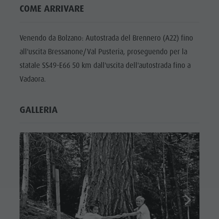
Bar & Ristoranti
Meteo
COME ARRIVARE
PROGRAMMA
Attrazioni
Benessere
Mobilità locale
SETTIMANALE
Bar &
Cultura alpina-urbana
Offerte
Venendo da Bolzano: Autostrada del Brennero (A22) fino
PLAN DE
Ristoranti
CORONES
all'uscita Bressanone/Val Pusteria, proseguendo per la
Dolomiti
Prenota vacanza
Benessere
statale SS49-E66 50 km dall'uscita dell'autostrada fino a
TOP EVENTI
Guide alpine
Webcam
Cultura
Vadaora.
Posto Grill
SOSTENIBILITÁ,
alpina-
NATURALMENTE
Prodotti locali
GALLERIA
urbana
Shopping
Dolomiti
Team Olang Card
Guide
alpine
Posto Grill
Prodotti
locali