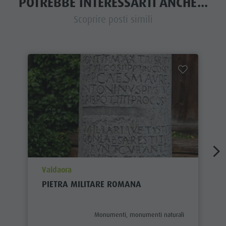
POTREBBE INTERESSARTI ANCHE...
Scoprire posti simili
aria.poi_location_prefix
Valdaora
PIETRA MILITARE ROMANA
aria.poi_category_prefix
Monumenti, monumenti naturali