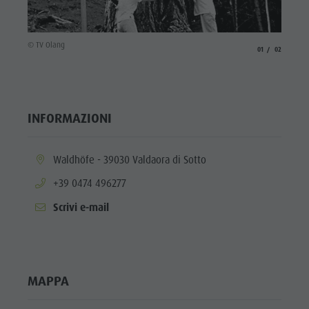
Shopping
Team
© TV Ol
© TV Olang
aria.slide_indicato
aria.slide_i
01
02
Olang Card
INFORMAZIONI
aria.location:
Waldhöfe - 39030 Valdaora di Sotto
aria.phone:
+39 0474 496277
Scrivi e-mail
MAPPA