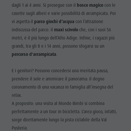
Bar & Ristoranti
Meteo
dagli 1 ai 4 anni. Si prosegue con il
bosco magico
con le
PROGRAMMA
Attrazioni
Benessere
Mobilità locale
SETTIMANALE
casette sugli alberi e varie possibilità di arrampicata. Poi
Bar &
vi aspetta il
parco giochi d‘acqua
con l’attrazione
Cultura alpina-urbana
Offerte
PLAN DE
Ristoranti
CORONES
indiscussa del parco: il
maxi scivolo
che, con i suoi 56
Dolomiti
Prenota vacanza
Benessere
metri, è il più lungo dell’Alto Adige. Infine, i ragazzi più
TOP EVENTI
Guide alpine
Webcam
grandi, tra gli 8 e i 14 anni, possono sfogarsi su un
Cultura
Posto Grill
SOSTENIBILITÁ,
percorso d'arrampicata
.
alpina-
NATURALMENTE
Prodotti locali
urbana
E i genitori? Possono concedersi una meritata pausa,
Shopping
Dolomiti
prendere il sole e ammirare il panorama: il degno
Team Olang Card
Guide
coronamento di una vacanza in famiglia all’insegna del
relax.
alpine
A proposito: una visita al Mondo Bimbi si combina
Posto Grill
perfettamente a un tour in bicicletta. L’area gioco, infatti,
Prodotti
sorge direttamente lungo la pista ciclabile della Val
locali
Pusteria.