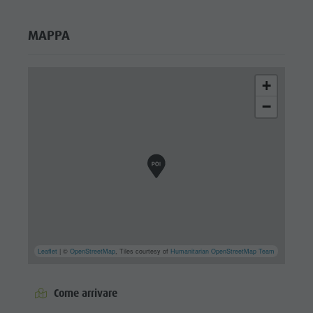
MAPPA
+
−
Leaflet
| ©
OpenStreetMap
, Tiles courtesy of
Humanitarian OpenStreetMap Team
Come arrivare