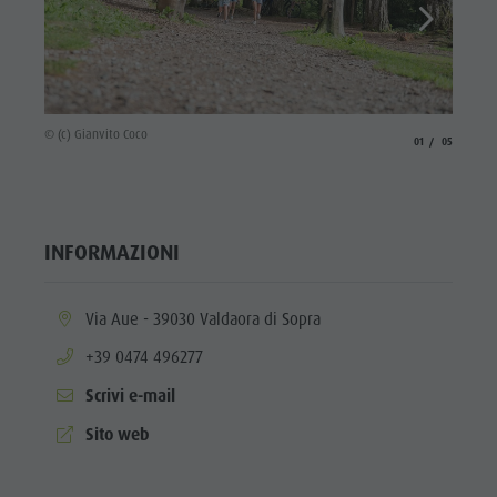
© (c) Gi
© (c) Gianvito Coco
aria.slide_indicato
aria.slide_i
01
05
INFORMAZIONI
aria.location:
Via Aue - 39030 Valdaora di Sopra
aria.phone:
+39 0474 496277
Scrivi e-mail
aria.website:
Sito web