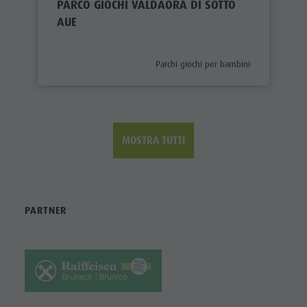
PARCO GIOCHI VALDAORA DI SOTTO
AUE
aria.poi_category_prefix
Parchi giochi per bambini
MOSTRA TUTTI
PARTNER