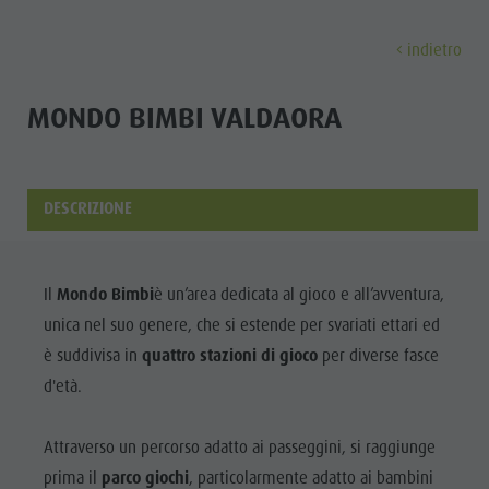
indietro
SCOPRIRE
ATTIVITÀ
PIANIFICARE & P
MONDO BIMBI VALDAORA
Malghe & Rifugi
MTB - Bici
Guest Pass Plan de Corones
Famiglia & bambini
Scoprir
Programma settimanale
Vacanza escursionistica
Mobilitá
Top Esperienze nelle Dolomiti
DESCRIZIONE
Plan de Corones
Passeggiate
Prenota vacanza
Must Do | Estate
Top Eventi
Cicloturismo
CallBus
Must Do | Autunno
A-Z Guida
Il
Mondo Bimbi
è un’area dedicata al gioco e all’avventura,
Sostenibilitá, naturalmente
Bike Mike
Vacanze senza barriere
Kids Area
unica nel suo genere, che si estende per svariati ettari ed
Artigianato
A-Z Guida
Vacanza con cane
Kids Area | Estate
è suddivisa in
quattro stazioni di gioco
per diverse fasce
ESTATE
INVERNO
artistico
Artigianato artistico
Come arrivare
Maxiscivolo
d'età.
Artigiani &
Arrampicare
Artigiani & Fornitori di servizi
Contatto
Mondo bimbi
Fornitori di
MALGHE &
Attraverso un percorso adatto ai passeggini, si raggiunge
Attrazioni
Imposta di soggiorno
Tiro con l'arco
RIFUGI
servizi
prima il
parco giochi
, particolarmente adatto ai bambini