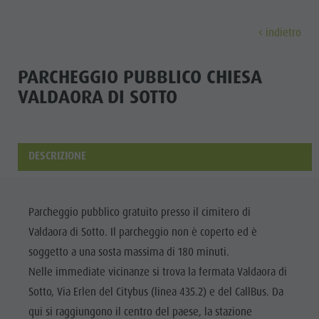
indietro
SCOPRIRE
ATTIVITÀ
PIANIFICARE & P
PARCHEGGIO PUBBLICO CHIESA
VALDAORA DI SOTTO
Malghe & Rifugi
MTB - Bici
Guest Pass Plan de Corones
Famiglia & bambini
Scoprir
Programma settimanale
Vacanza escursionistica
Mobilitá
Top Esperienze nelle Dolomiti
Plan de Corones
Passeggiate
Prenota vacanza
Must Do | Estate
DESCRIZIONE
Top Eventi
Cicloturismo
CallBus
Must Do | Autunno
A-Z Guida
Sostenibilitá, naturalmente
Bike Mike
Vacanze senza barriere
Kids Area
Parcheggio pubblico gratuito presso il cimitero di
Artigianato
A-Z Guida
Vacanza con cane
Kids Area | Estate
Valdaora di Sotto. Il parcheggio non è coperto ed è
ESTATE
INVERNO
artistico
Artigianato artistico
Come arrivare
Maxiscivolo
soggetto a una sosta massima di 180 minuti.
Artigiani &
Arrampicare
Nelle immediate vicinanze si trova la fermata Valdaora di
Artigiani & Fornitori di servizi
Contatto
Mondo bimbi
Fornitori di
MALGHE &
Sotto, Via Erlen del Citybus (linea 435.2) e del CallBus. Da
Attrazioni
Imposta di soggiorno
Tiro con l'arco
RIFUGI
servizi
qui si raggiungono il centro del paese, la stazione