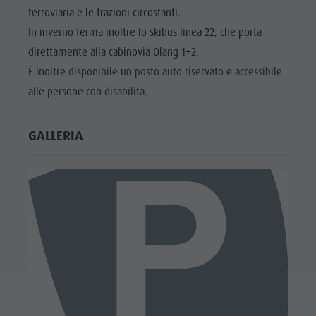
Bar & Ristoranti
Meteo
ferroviaria e le frazioni circostanti.
PROGRAMMA
Attrazioni
Benessere
Mobilità locale
SETTIMANALE
In inverno ferma inoltre lo skibus linea 22, che porta
Bar &
direttamente alla cabinovia Olang 1+2.
Cultura alpina-urbana
Offerte
PLAN DE
Ristoranti
CORONES
È inoltre disponibile un posto auto riservato e accessibile
Dolomiti
Prenota vacanza
Benessere
alle persone con disabilità.
TOP EVENTI
Guide alpine
Webcam
Cultura
Posto Grill
SOSTENIBILITÁ,
GALLERIA
alpina-
NATURALMENTE
Prodotti locali
urbana
Shopping
Dolomiti
Team Olang Card
Guide
alpine
Posto Grill
Prodotti
locali