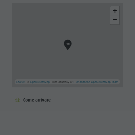
+
−
Leaflet
| ©
OpenStreetMap
, Tiles courtesy of
Humanitarian OpenStreetMap Team
Come arrivare