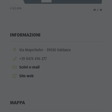
Shopping
© (c) IDM
aria.slide_indicato
aria.slide_i
01
01
Team
Olang Card
INFORMAZIONI
aria.location:
Via Mayerhofer - 39030 Valdaora
aria.phone:
+39 0474 496 277
Scrivi e-mail
aria.website:
Sito web
MAPPA