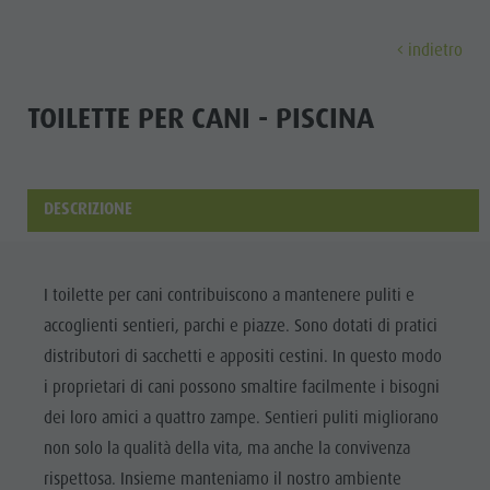
indietro
SCOPRIRE
ATTIVITÀ
PIANIFICARE & P
TOILETTE PER CANI - PISCINA
Malghe & Rifugi
MTB - Bici
Guest Pass Plan de Corones
Famiglia & bambini
Scoprir
Programma settimanale
Vacanza escursionistica
Mobilitá
Top Esperienze nelle Dolomiti
DESCRIZIONE
Plan de Corones
Passeggiate
Prenota vacanza
Must Do | Estate
Top Eventi
Cicloturismo
CallBus
Must Do | Autunno
A-Z Guida
I toilette per cani contribuiscono a mantenere puliti e
Sostenibilitá, naturalmente
Bike Mike
Vacanze senza barriere
Kids Area
accoglienti sentieri, parchi e piazze. Sono dotati di pratici
Artigianato
A-Z Guida
Vacanza con cane
Kids Area | Estate
distributori di sacchetti e appositi cestini. In questo modo
ESTATE
INVERNO
artistico
Artigianato artistico
Come arrivare
Maxiscivolo
i proprietari di cani possono smaltire facilmente i bisogni
Artigiani &
Arrampicare
dei loro amici a quattro zampe. Sentieri puliti migliorano
Artigiani & Fornitori di servizi
Contatto
Mondo bimbi
Fornitori di
MALGHE &
non solo la qualità della vita, ma anche la convivenza
Attrazioni
Imposta di soggiorno
Tiro con l'arco
RIFUGI
servizi
rispettosa. Insieme manteniamo il nostro ambiente