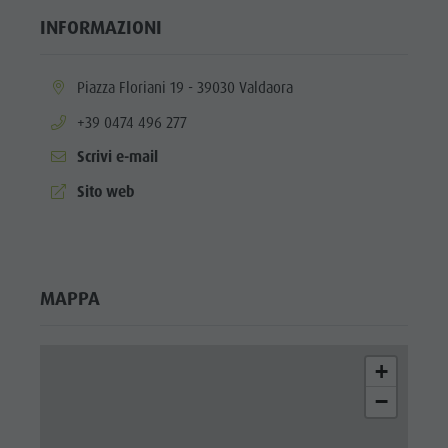
Shopping
INFORMAZIONI
Team
Olang Card
aria.location:
Piazza Floriani 19 - 39030 Valdaora
aria.phone:
+39 0474 496 277
Scrivi e-mail
aria.website:
Sito web
MAPPA
+
−