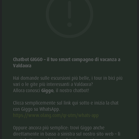
Cultura alpina-urbana
Offerte
PROGRAMMA
Attrazioni
SETTIMANALE
Dolomiti
Prenota vacanza
Bar &
Guide alpine
Webcam
PLAN DE
Ristoranti
Posto Grill
CORONES
Benessere
Prodotti locali
TOP EVENTI
Cultura
Shopping
SOSTENIBILITÁ,
Team Olang Card
Chatbot GIGGO – il tuo smart compagno di vacanza a
alpina-
NATURALMENTE
Valdaora
urbana
Hai domande sulle escursioni più belle, i tour in bici più
Dolomiti
vari o le gite più interessanti a Valdaora?
Allora conosci
Giggo
, il nostro chatbot!
Guide
alpine
Clicca semplicemente sul link qui sotto e inizia la chat
con Giggo su WhatsApp.
Posto Grill
https://www.olang.com/qr-utm/whats-app
Prodotti
Oppure ancora più semplice: trovi Giggo anche
locali
direttamente in basso a sinistra sul nostro sito web – lì