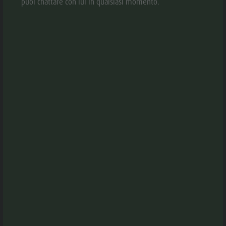
puoi chattare con lui in qualsiasi momento.
Shopping
Team
Olang Card
OTEL ALP CRON MOARHOF
HOTEL MESSNERWIRT