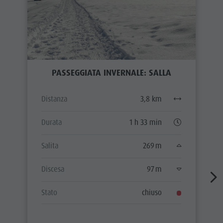
PASSEGGIATA INVERNALE: SALLA
Distanza
3,8 km
Durata
1 h 33 min
Salita
269 m
Discesa
97 m
Stato
chiuso