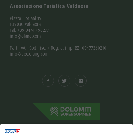
Associazione Turistica Valdaora
Piazza Floriani 19
I-39030 Valdaora
Tel. +39 0474 496277
info@olang.com
Part. IVA - Cod. fisc. + Reg. d. imp. BZ: 00477260210
info@pec.olang.com