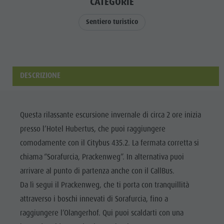
CATEGORIE
Bar & Ristoranti
Meteo
PROGRAMMA
Attrazioni
Benessere
Mobilità locale
SETTIMANALE
Sentiero turistico
Bar &
Cultura alpina-urbana
Offerte
PLAN DE
Ristoranti
CORONES
Dolomiti
Prenota vacanza
Benessere
TOP EVENTI
Guide alpine
Webcam
DESCRIZIONE
Cultura
Posto Grill
SOSTENIBILITÁ,
alpina-
NATURALMENTE
Prodotti locali
urbana
Questa rilassante escursione invernale di circa 2 ore inizia
Shopping
presso l’Hotel Hubertus, che puoi raggiungere
Dolomiti
Team Olang Card
comodamente con il Citybus 435.2. La fermata corretta si
Guide
chiama “Sorafurcia, Prackenweg”. In alternativa puoi
alpine
arrivare al punto di partenza anche con il CallBus.
Posto Grill
Da lì segui il Prackenweg, che ti porta con tranquillità
Prodotti
attraverso i boschi innevati di Sorafurcia, fino a
raggiungere l’Olangerhof. Qui puoi scaldarti con una
locali