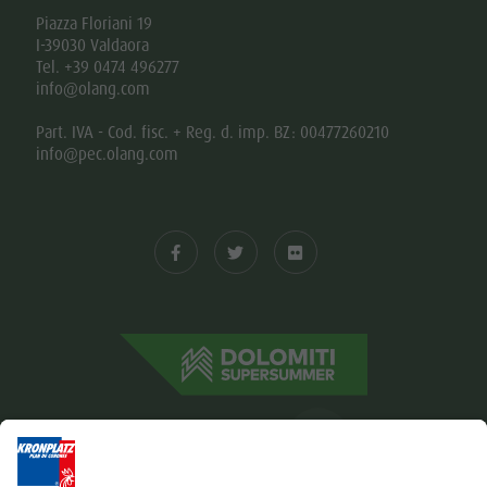
Piazza Floriani 19
I-39030 Valdaora
Tel. +39 0474 496277
info@olang.com
Part. IVA - Cod. fisc. + Reg. d. imp. BZ: 00477260210
info@pec.olang.com