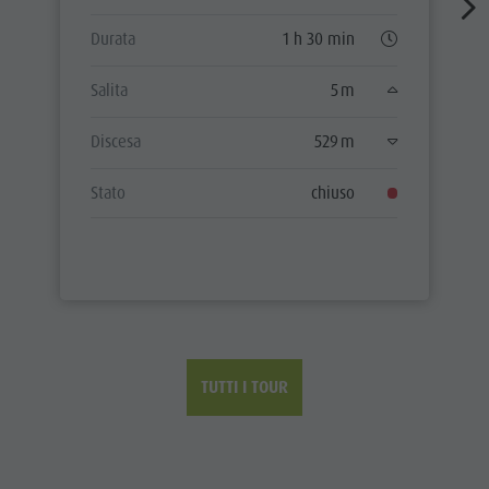
Durata
1 h 30 min
Salita
5 m
Discesa
529 m
Stato
chiuso
TUTTI I TOUR