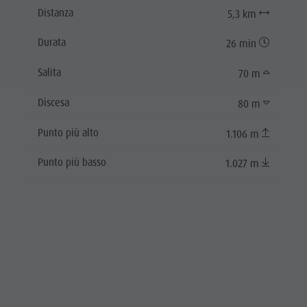
Distanza
5,3 km
Durata
26 min
Salita
70 m
Discesa
80 m
Punto più alto
1.106 m
Punto più basso
1.027 m