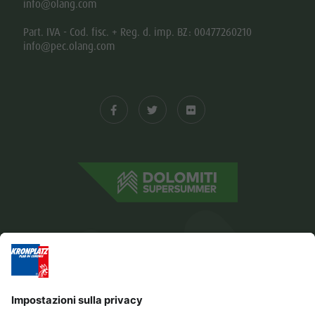
info@olang.com
Part. IVA - Cod. fisc. + Reg. d. imp. BZ: 00477260210
info@pec.olang.com