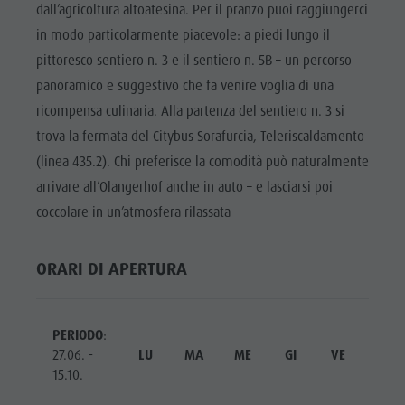
Bar & Ristoranti
Meteo
dall’agricoltura altoatesina. Per il pranzo puoi raggiungerci
PROGRAMMA
Attrazioni
in modo particolarmente piacevole: a piedi lungo il
Benessere
Mobilità locale
SETTIMANALE
Bar &
pittoresco sentiero n. 3 e il sentiero n. 5B – un percorso
Cultura alpina-urbana
Offerte
PLAN DE
Ristoranti
panoramico e suggestivo che fa venire voglia di una
CORONES
Dolomiti
Prenota vacanza
ricompensa culinaria. Alla partenza del sentiero n. 3 si
Benessere
TOP EVENTI
Guide alpine
Webcam
trova la fermata del Citybus Sorafurcia, Teleriscaldamento
Cultura
Posto Grill
(linea 435.2). Chi preferisce la comodità può naturalmente
SOSTENIBILITÁ,
alpina-
NATURALMENTE
arrivare all’Olangerhof anche in auto – e lasciarsi poi
Prodotti locali
urbana
coccolare in un’atmosfera rilassata
Shopping
Dolomiti
Team Olang Card
Guide
ORARI DI APERTURA
alpine
Posto Grill
PERIODO
:
27.06. -
LU
MA
ME
GI
VE
SA
Prodotti
15.10.
locali