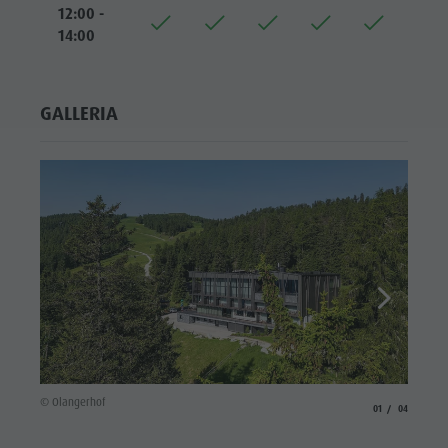
12:00 -
Shopping
14:00
Team
Olang Card
GALLERIA
© Olangerhof
aria.slide_indicato
aria.slide_i
01
04