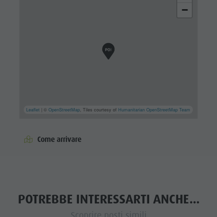
−
Leaflet
| ©
OpenStreetMap
, Tiles courtesy of
Humanitarian OpenStreetMap Team
Come arrivare
POTREBBE INTERESSARTI ANCHE...
Scoprire posti simili