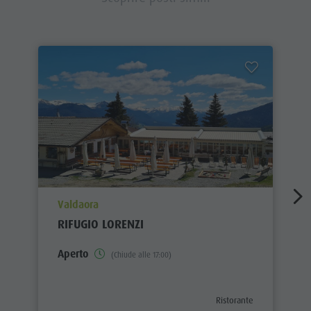
aria.poi_location_prefix
Valdaora
RIFUGIO LORENZI
Aperto
(Chiude alle 17:00)
aria.poi_category_prefix
Ristorante