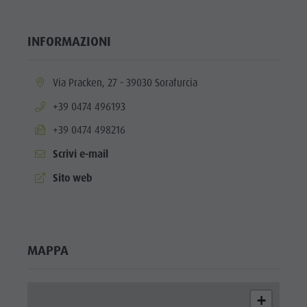
INFORMAZIONI
aria.location:
Via Pracken, 27 - 39030 Sorafurcia
aria.phone:
+39 0474 496193
aria.fax:
+39 0474 498216
Scrivi e-mail
aria.website:
Sito web
MAPPA
+