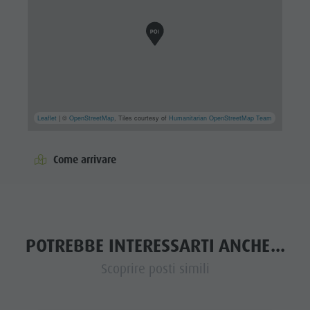
Leaflet
| ©
OpenStreetMap
, Tiles courtesy of
Humanitarian OpenStreetMap Team
Come arrivare
POTREBBE INTERESSARTI ANCHE...
Scoprire posti simili