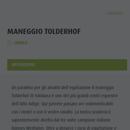
indietro
SCOPRIRE
ATTIVITÀ
PIANIFICARE & P
MANEGGIO TOLDERHOF
CHIUSO
Malghe & Rifugi
MTB - Bici
Guest Pass Plan de Corones
Famiglia & bambini
Scoprir
Programma settimanale
Vacanza escursionistica
Mobilitá
Top Esperienze nelle Dolomiti
Plan de Corones
Passeggiate
Prenota vacanza
Must Do | Estate
DESCRIZIONE
Top Eventi
Cicloturismo
CallBus
Must Do | Autunno
A-Z Guida
Sostenibilitá, naturalmente
Bike Mike
Vacanze senza barriere
Kids Area
Artigianato
Un paradiso per gli amanti dell´equitazione Il maneggio
A-Z Guida
Vacanza con cane
Kids Area | Estate
Tolderhof di Valdaora è uno dei più grandi centri equestre
ESTATE
INVERNO
artistico
Artigianato artistico
Come arrivare
Maxiscivolo
dell´Alto Adige. Qui potrete passare ore indimenticabili
Artigiani &
Arrampicare
con i nostri o con il vostro cavallo. La nostra scuderia è
Artigiani & Fornitori di servizi
Contatto
Mondo bimbi
Fornitori di
MALGHE &
sapientemente diretta dal tre volte campione italiano
Attrazioni
Imposta di soggiorno
Tiro con l'arco
RIFUGI
servizi
Hannes Weitlaner. Oltre a dirigere i corsi di equitazione e