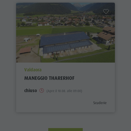
aria.poi_location_prefix
Valdaora
MANEGGIO THARERHOF
chiuso
(Apre il 10.08. alle 09:00)
aria.poi_category_prefix
Scuderie