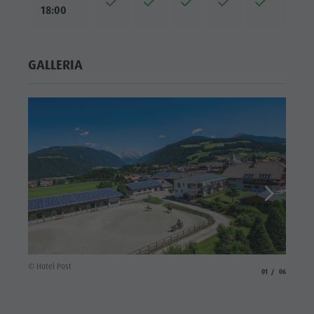
18:00
GALLERIA
© Hotel
© Hotel Post
aria.slide_indicato
aria.slide_i
01
06