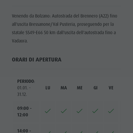
Shopping
Team
Venendo da Bolzano: Autostrada del Brennero (A22) fino
all'uscita Bressanone/Val Pusteria, proseguendo per la
Olang Card
statale SS49-E66 50 km dall'uscita dell'autostrada fino a
Vadaora.
ORARI DI APERTURA
PERIODO
:
01.01. -
LU
MA
ME
GI
VE
SA
31.12.
09:00 -
12:00
14:00 -