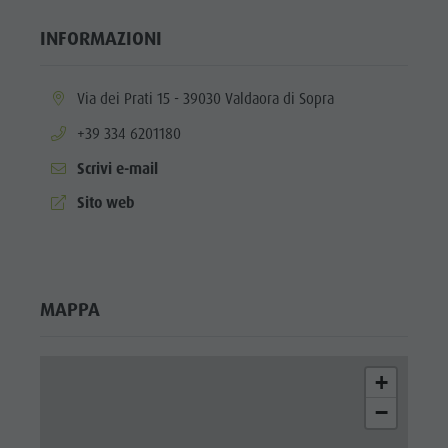
INFORMAZIONI
aria.location:
Via dei Prati 15 - 39030 Valdaora di Sopra
aria.phone:
+39 334 6201180
Scrivi e-mail
aria.website:
Sito web
MAPPA
+
−