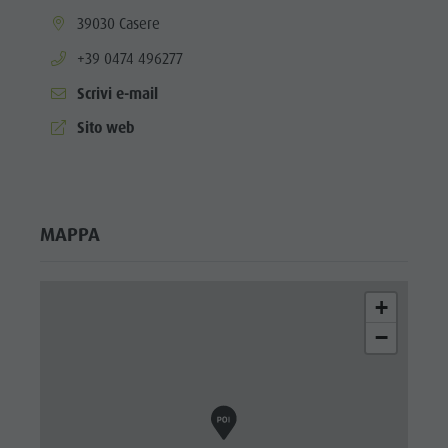
aria.location:
39030 Casere
aria.phone:
+39 0474 496277
Scrivi e-mail
aria.website:
Sito web
MAPPA
+
−