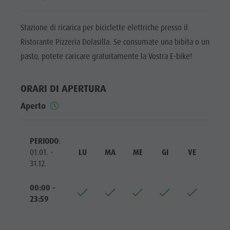
Bar & Ristoranti
Meteo
PROGRAMMA
Attrazioni
Benessere
Mobilità locale
SETTIMANALE
Stazione di ricarica per biciclette elettriche presso il
Bar &
Cultura alpina-urbana
Offerte
Ristorante Pizzeria Dolasilla. Se consumate una bibita o un
PLAN DE
Ristoranti
CORONES
Dolomiti
Prenota vacanza
pasto, potete caricare gratuitamente la Vostra E-bike!
Benessere
TOP EVENTI
Guide alpine
Webcam
Cultura
ORARI DI APERTURA
Posto Grill
SOSTENIBILITÁ,
alpina-
NATURALMENTE
Aperto
Prodotti locali
urbana
Shopping
Dolomiti
PERIODO
:
Team Olang Card
Guide
01.01. -
LU
MA
ME
GI
VE
SA
31.12.
alpine
Posto Grill
00:00 -
23:59
Prodotti
locali