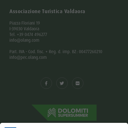
Associazione Turistica Valdaora
Piazza Floriani 19
I-39030 Valdaora
Tel. +39 0474 496277
info@olang.com
Part. IVA - Cod. fisc. + Reg. d. imp. BZ: 00477260210
info@pec.olang.com