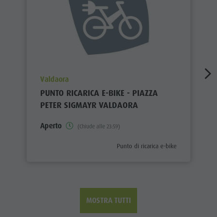
aria.poi_location_prefix
Valdaora
PUNTO RICARICA E-BIKE - PIAZZA
PETER SIGMAYR VALDAORA
Aperto
(Chiude alle 23:59)
aria.poi_category_prefix
Punto di ricarica e-bike
MOSTRA TUTTI