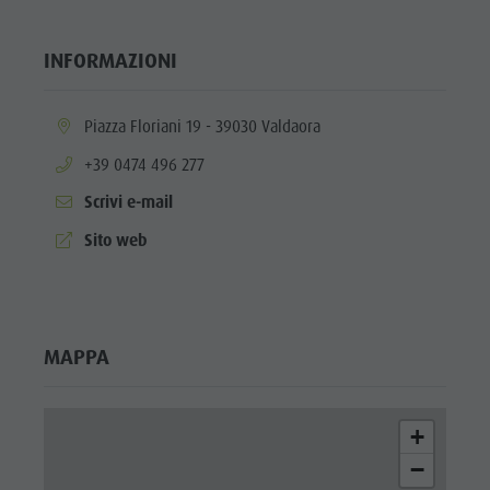
Shopping
Team
INFORMAZIONI
Olang Card
aria.location:
Piazza Floriani 19 - 39030 Valdaora
aria.phone:
+39 0474 496 277
Scrivi e-mail
aria.website:
Sito web
MAPPA
+
−