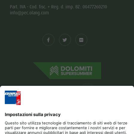
Part. IVA - Cod. fisc. + Reg. d. imp. BZ: 00477260210
info@pec.olang.com