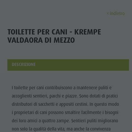
indietro
SCOPRIRE
ATTIVITÀ
PIANIFICARE & P
TOILETTE PER CANI - KREMPE
VALDAORA DI MEZZO
Malghe & Rifugi
MTB - Bici
Guest Pass Plan de Corones
Famiglia & bambini
Scoprir
Programma settimanale
Vacanza escursionistica
Mobilitá
Top Esperienze nelle Dolomiti
Plan de Corones
Passeggiate
Prenota vacanza
Must Do | Estate
DESCRIZIONE
Top Eventi
Cicloturismo
CallBus
Must Do | Autunno
A-Z Guida
Sostenibilitá, naturalmente
Bike Mike
Vacanze senza barriere
Kids Area
I toilette per cani contribuiscono a mantenere puliti e
Artigianato
A-Z Guida
Vacanza con cane
Kids Area | Estate
accoglienti sentieri, parchi e piazze. Sono dotati di pratici
ESTATE
INVERNO
artistico
Artigianato artistico
Come arrivare
Maxiscivolo
distributori di sacchetti e appositi cestini. In questo modo
Artigiani &
Arrampicare
i proprietari di cani possono smaltire facilmente i bisogni
Artigiani & Fornitori di servizi
Contatto
Mondo bimbi
Fornitori di
MALGHE &
dei loro amici a quattro zampe. Sentieri puliti migliorano
Attrazioni
Imposta di soggiorno
Tiro con l'arco
RIFUGI
servizi
non solo la qualità della vita, ma anche la convivenza