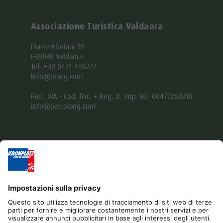
Associazione Turistica Valdaora
Piazza Floriani 19
I-39030 Valdaora
Tel. +39 0474 496277
info@olang.com
Part. IVA - Cod. fisc. + Reg. d. imp. BZ: 00477260210
info@pec.olang.com