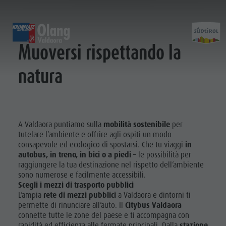
VIAGGIARE IN MODO SOSTENIBILE DURANTE LE VACANZE
SCOPRIRE
ATTIVITÀ
PIANIFICARE & P
Muoversi rispettando la
natura
Malghe & Rifugi
MTB - Bici
Guest Pass Plan de Corones
Famiglia & bambini
Scoprir
Programma settimanale
Vacanza escursionistica
Mobilitá
Top Esperienze nelle Dolomiti
Plan de Corones
Passeggiate
Prenota vacanza
Must Do | Estate
Top Eventi
Cicloturismo
CallBus
Must Do | Autunno
A Valdaora puntiamo sulla
mobilità sostenibile
per
Sostenibilitá, naturalmente
Bike Mike
Vacanze senza barriere
Kids Area
tutelare l’ambiente e offrire agli ospiti un modo
A-Z Guida
consapevole ed ecologico di spostarsi. Che tu viaggi
in
A-Z Guida
Vacanza con cane
Kids Area | Estate
Artigianato
ESTATE
INVERNO
autobus, in treno, in bici o a piedi
– le possibilità per
Artigianato artistico
Come arrivare
Maxiscivolo
raggiungere la tua destinazione nel rispetto dell’ambiente
artistico
Artigiani & Fornitori di servizi
Contatto
Mondo bimbi
sono numerose e facilmente accessibili.
Arrampicare
Scegli i mezzi di trasporto pubblici
Artigiani &
Attrazioni
Imposta di soggiorno
Tiro con l'arco
L’ampia
rete di mezzi pubblici
a Valdaora e dintorni ti
Fornitori di
Bar & Ristoranti
Meteo
permette di rinunciare all’auto. Il
Citybus Valdaora
MALGHE &
connette tutte le zone del paese e ti accompagna con
RIFUGI
Benessere
Mobilità locale
servizi
rapidità ed efficienza alle fermate principali. Dalla
stazione