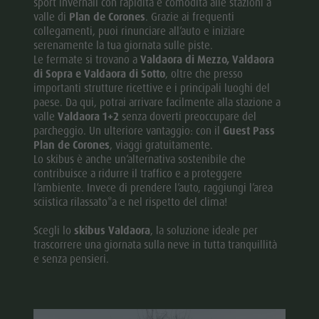
sport invernali con rapidità e comodità alle stazioni a
valle di
Plan de Corones
. Grazie ai frequenti
collegamenti, puoi rinunciare all’auto e iniziare
serenamente la tua giornata sulle piste.
Le fermate si trovano a
Valdaora di Mezzo, Valdaora
di Sopra e Valdaora di Sotto
, oltre che presso
importanti strutture ricettive e i principali luoghi del
paese. Da qui, potrai arrivare facilmente alla stazione a
valle
Valdaora 1+2
senza doverti preoccupare del
parcheggio. Un ulteriore vantaggio: con il
Guest Pass
Plan de Corones
, viaggi gratuitamente.
Lo skibus è anche un’alternativa sostenibile che
contribuisce a ridurre il traffico e a proteggere
l’ambiente. Invece di prendere l’auto, raggiungi l’area
sciistica rilassato*a e nel rispetto del clima!
Scegli lo
skibus Valdaora
, la soluzione ideale per
trascorrere una giornata sulla neve in tutta tranquillità
e senza pensieri.