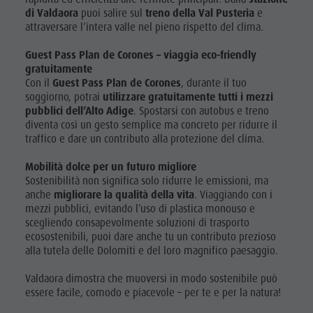
Cultura alpina-urbana
Offerte
di Valdaora
puoi salire sul
treno della Val Pusteria
e
PROGRAMMA
Attrazioni
attraversare l’intera valle nel pieno rispetto del clima.
SETTIMANALE
Dolomiti
Prenota vacanza
Bar &
Guide alpine
Webcam
Guest Pass Plan de Corones – viaggia eco-friendly
PLAN DE
Ristoranti
gratuitamente
Posto Grill
CORONES
Con il
Guest Pass Plan de Corones
, durante il tuo
Benessere
Prodotti locali
soggiorno,
potrai
utilizzare gratuitamente tutti i mezzi
TOP EVENTI
pubblici dell’Alto Adige
. Spostarsi con autobus e treno
Cultura
Shopping
diventa così un gesto semplice ma concreto per ridurre il
SOSTENIBILITÁ,
Team Olang Card
alpina-
traffico e dare un contributo alla protezione del clima.
NATURALMENTE
urbana
Mobilità dolce per un futuro migliore
Sostenibilità non significa solo ridurre le emissioni, ma
Dolomiti
anche
migliorare la qualità della vita
. Viaggiando con i
Guide
mezzi pubblici, evitando l’uso di plastica monouso e
scegliendo consapevolmente soluzioni di trasporto
alpine
ecosostenibili, puoi dare anche tu un contributo prezioso
alla tutela delle Dolomiti e del loro magnifico paesaggio.
Posto Grill
Prodotti
Valdaora dimostra che muoversi in modo sostenibile può
essere facile, comodo e piacevole – per te e per la natura!
locali