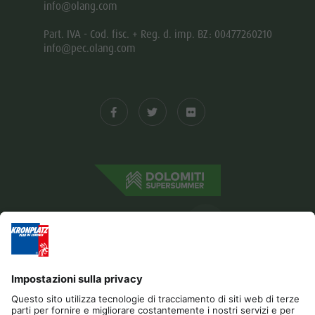
info@olang.com
Part. IVA - Cod. fisc. + Reg. d. imp. BZ: 00477260210
info@pec.olang.com