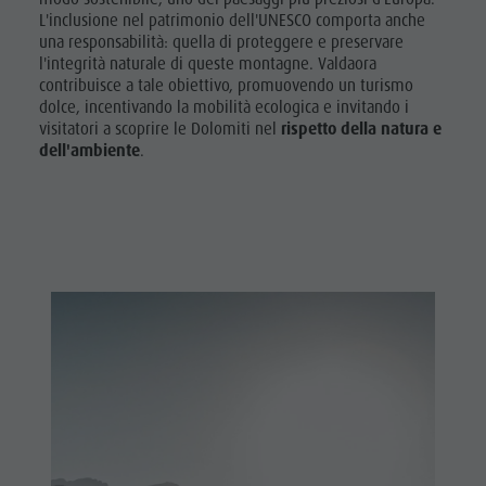
Cultura alpina-urbana
Offerte
L'inclusione nel patrimonio dell'UNESCO comporta anche
PROGRAMMA
Attrazioni
una responsabilità: quella di proteggere e preservare
SETTIMANALE
Dolomiti
Prenota vacanza
Bar &
l'integrità naturale di queste montagne. Valdaora
Guide alpine
Webcam
contribuisce a tale obiettivo, promuovendo un turismo
PLAN DE
Ristoranti
dolce, incentivando la mobilità ecologica e invitando i
Posto Grill
CORONES
visitatori a scoprire le Dolomiti nel
rispetto della natura e
Benessere
Prodotti locali
dell'ambiente
.
TOP EVENTI
Cultura
Shopping
SOSTENIBILITÁ,
Team Olang Card
alpina-
NATURALMENTE
urbana
Dolomiti
Guide
alpine
Posto Grill
Prodotti
locali