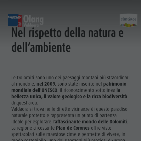
UN PATRIMONIO MONDIALE NEI DINTORNI DI VALDAORA
SCOPRIRE
ATTIVITÀ
PIANIFICARE & P
Nel rispetto della natura e
dell’ambiente
Malghe & Rifugi
MTB - Bici
Guest Pass Plan de Corones
Famiglia & bambini
Scoprir
Programma settimanale
Vacanza escursionistica
Mobilitá
Top Esperienze nelle Dolomiti
Plan de Corones
Passeggiate
Prenota vacanza
Must Do | Estate
Top Eventi
Cicloturismo
CallBus
Must Do | Autunno
Le Dolomiti sono uno dei paesaggi montani più straordinari
Sostenibilitá, naturalmente
Bike Mike
Vacanze senza barriere
Kids Area
al mondo e,
nel
2009
, sono state inserite nel
patrimonio
A-Z Guida
mondiale dell'UNESCO
. Il riconoscimento sottolinea
la
A-Z Guida
Vacanza con cane
Kids Area | Estate
Artigianato
ESTATE
INVERNO
bellezza unica, il valore geologico e la ricca biodiversità
Artigianato artistico
Come arrivare
Maxiscivolo
di quest'area.
artistico
Artigiani & Fornitori di servizi
Contatto
Mondo bimbi
Valdaora si trova nelle dirette vicinanze di questo paradiso
Arrampicare
naturale protetto e rappresenta un punto di partenza
Artigiani &
Attrazioni
Imposta di soggiorno
Tiro con l'arco
ideale per esplorare l'
affascinante mondo delle Dolomiti
.
Fornitori di
Bar & Ristoranti
Meteo
La regione circostante
Plan de Corones
offre viste
MALGHE &
spettacolari sulle maestose cime e permette di vivere, in
RIFUGI
Benessere
Mobilità locale
servizi
modo sostenibile, uno dei paesaggi più preziosi d'Europa.