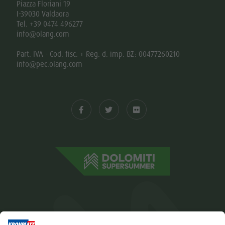
Piazza Floriani 19
I-39030 Valdaora
Tel. +39 0474 496277
info@olang.com
Part. IVA - Cod. fisc. + Reg. d. imp. BZ: 00477260210
info@pec.olang.com