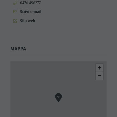
aria.phone:
0474 496277
Shopping
Scrivi e-mail
Team
aria.website:
Sito web
Olang Card
MAPPA
+
−