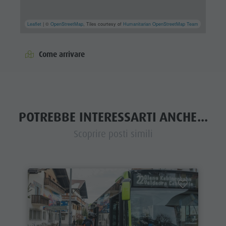
Leaflet
| ©
OpenStreetMap
, Tiles courtesy of
Humanitarian OpenStreetMap Team
Come arrivare
POTREBBE INTERESSARTI ANCHE...
Scoprire posti simili