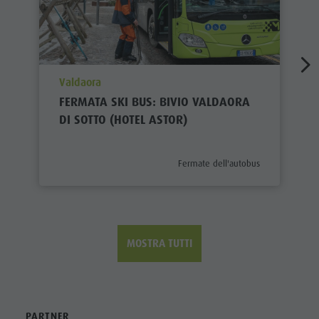
aria.poi_location_prefix
Valdaora
FERMATA SKI BUS: BIVIO VALDAORA
DI SOTTO (HOTEL ASTOR)
aria.poi_category_prefix
Fermate dell'autobus
MOSTRA TUTTI
PARTNER